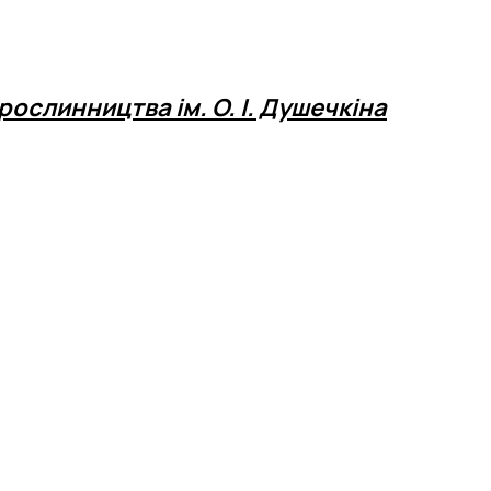
еробстві"
ання агрохімічних ресу…
рослинництва ім. О. І. Душечкіна