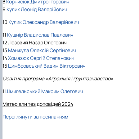
8
Корнисюк Дмитро Ігорович
9
Кулик Леонід Валерійович
10
Кулик Олександр Валерійович
11
Кушнір Владислав Павлович
12 Лозовий Назар Олегович
13
Манжула Олексій Сергійович
14
Хомазюк Сергій Степанович
15
Цимбровський Вадим Вікторович
Освітня програма «Агрохімія і грунтознавство»
1
Шмигельський Максим Олегович
Матеріали тез доповідей 2024
Переглянути за посиланням