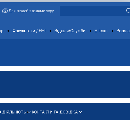
Для людей з вадами зору
ments
ар
Факультети / ННІ
Відділи/Служби
E-learn
Розкл
А ДІЯЛЬНІСТЬ
КОНТАКТИ ТА ДОВІДКА
. М."
іях