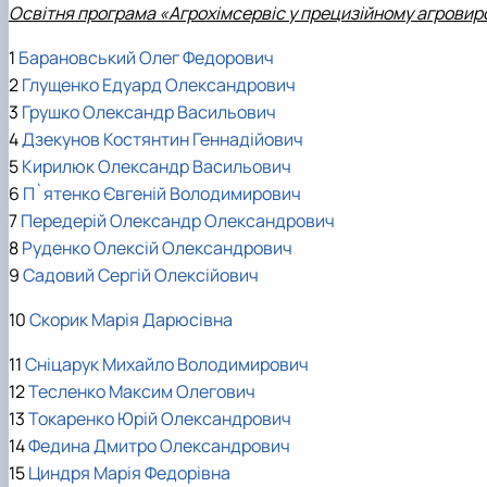
Освітня програма «Агрохімсервіс у прецизійному агровир
1
Барановський Олег Федорович
2
Глущенко Едуард Олександрович
3
Грушко Олександр Васильович
4
Дзекунов Костянтин Геннадійович
5
Кирилюк Олександр Васильович
6
П`ятенко Євгеній Володимирович
7
Передерій Олександр Олександрович
8
Руденко Олексій Олександрович
9
Садовий Сергій Олексійович
10
Скорик Марія Дарюсівна
11
Сніцарук Михайло Володимирович
12
Тесленко Максим Олегович
13
Токаренко Юрій Олександрович
14
Федина Дмитро Олександрович
15
Циндря Марія Федорівна