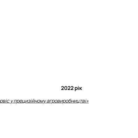
2022 рік
рвіс у прецизійному агровиробництві»