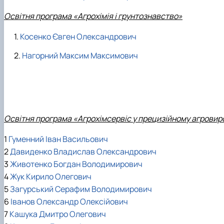
Освітня програма «Агрохімія і грунтознавство»
Косенко Євген Олександрович
Нагорний Максим Максимович
Освітня програма «Агрохімсервіс у прецизійному агровир
1
Гуменний Іван Васильович
2
Давиденко Владислав Олександрович
3
Животенко Богдан Володимирович
4
Жук Кирило Олегович
5
Загурський Серафим Володимирович
6
Іванов Олександр Олексійович
7
Кашука Дмитро Олегович