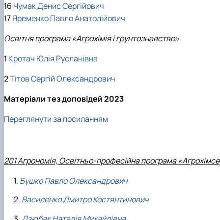
16
Чумак Денис Сергійович
17
Яременко Павло Анатолійович
Освітня програма «Агрохімія і грунтознавство»
1
Кротач Юлія Русланівна
2
Тітов Сергій Олександрович
Матеріали тез доповідей 2023
Переглянути за посиланням
201 Агрономія, Освітньо-професійна програма «Агрохімсе
Бушко Павло Олександрович
Василенко Дмитро Костянтинович
Дзюбак Наталія Михайлівна