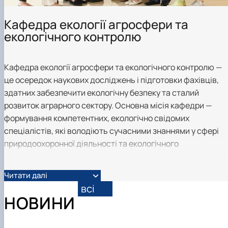
Кафедра екології агросфери та
екологічного контролю
Кафедра екології агросфери та екологічного контролю —
це осередок наукових досліджень і підготовки фахівців,
здатних забезпечити екологічну безпеку та сталий
розвиток аграрного сектору. Основна місія кафедри —
формування компетентних, екологічно свідомих
спеціалістів, які володіють сучасними знаннями у сфері
природоохоронної діяльності та екологічного
менеджменту.
Навчальний процес поєднує теоретичну підготовку з
Читати далі
практичними дослідженнями, лабораторними аналізами,
всі
польовими виїздами та участю студентів у наукових
НОВИНИ
проєктах.
Наукова діяльність кафедри спрямована на вивчення