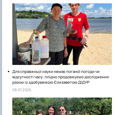
екологічного стану водних об"єктів, агроландшафтів,
розроблення природоохоронних технологій.
Для справжньої науки немає поганої погоди чи
відсутності часу: плідно продовжуємо дослідження
разом із здобувачкою Єлизаветою ДІДУР
08.07.2026