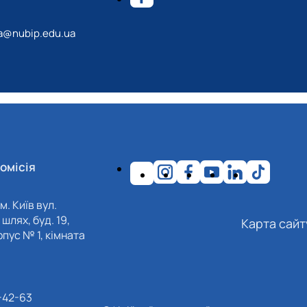
a@nubip.edu.ua
омісія
м. Київ вул.
шлях, буд. 19,
Карта сайт
пус № 1, кімната
-42-63