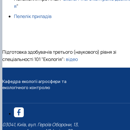
я
"
Пелелік приладів
Підготовка здобувачів третього (наукового) рівня зі
спеціальності 101 "Екологія":
відео
Кафедра екології агросфери та
екологічного контролю
03041, Київ, вул. Героїв Оборони, 13,