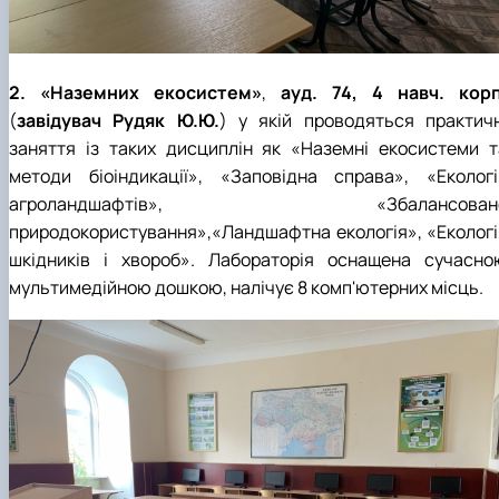
2. «Наземних екосистем»
,
ауд. 74, 4 навч. корп
(
завідувач Рудяк Ю.Ю.
) у якій проводяться практичн
заняття із таких дисциплін як «Наземні екосистеми т
методи біоіндикації», «Заповідна справа», «Екологі
агроландшафтів», «Збалансован
природокористування»,«Ландшафтна екологія», «Екологі
шкідників і хвороб». Лабораторія оснащена сучасно
мультимедійною дошкою, налічує 8 комп'ютерних місць.