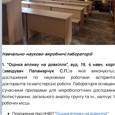
Навчально-науково-виробничі лабораторіії
1. “Оцінка впливу на довкілля”, ауд. 19, 4 навч. корп
(
завідувач Паламарчук С.П.
)в якій виконуютьс
дослідження по науковими роботами аспірантів
докторантів та магістерські роботи. Лабораторія оснащен
сучасними приладами для мікробіологічних досліджень
біотестування, загального аналізу грунту та ін., налічує 
робочих місць.
Положення про ННВЛ "
Оцінка впливу на довкілля
"