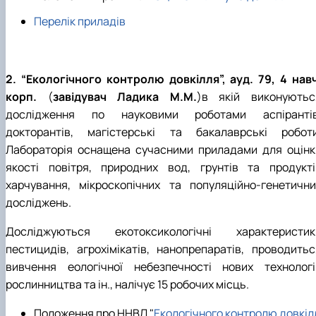
Перелік приладів
2. “Екологічного контролю довкілля”, ауд. 79, 4 навч
корп.
(
завідувач Ладика М.М.
)в якій виконуютьс
дослідження по науковими роботами аспірантів
докторантів, магістерські та бакалаврські роботи
Лабораторія оснащена сучасними приладами для оцінк
якості повітря, природних вод, грунтів та продукті
харчування, мікроскопічних та популяційно-генетични
досліджень.
Досліджуються екотоксикологічні характеристик
пестицидів, агрохімікатів, нанопрепаратів, проводитьс
вивчення еологічної небезпечності нових технологі
рослинництва та ін., налічує 15 робочих місць.
Положення про ННВЛ "
Екологічного контролю довкіл