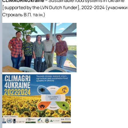
CLIMAGRI
4
Ukraine
–
Sustainable food systems in Ukraine
[
supported by the LVN Dutch funder
], 2022-2024 (учасники
Строкаль В.П. та ін.)