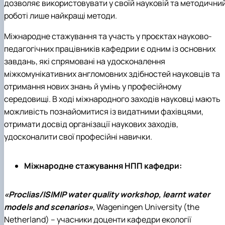
дозволяє використовувати у своїй науковій та методични
роботі лише найкращі методи.
Міжнародне стажування та участь у проєктах науково-
педагогічних працівників кафедрии є одним із основних
завдань, які спрямовані на удосконалення
міжкомунікативних англомовних здібностей науковців та
отримання нових знань й умінь у професійному
середовищі. В ході міжнародного заходів науковці мають
можливість познайомитися із видатними фахівцями,
отримати досвід організації наукових заходів,
удосконалити свої професійні навички.
Міжнародне стажування НПП кафедри:
«
Proclias
/
ISIMIP water quality workshop
,
learnt water
models and scenarios
»
,
Wageningen University
(
the
Netherland
) – учасники доценти кафедри екології