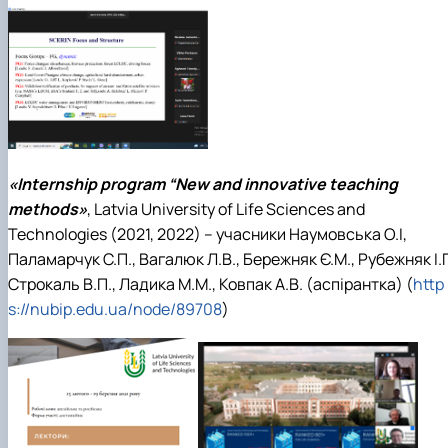
«Internship program “New and innovative teaching
methods»
, Latvia University of Life Sciences and
Technologies (2021, 2022) – учасники Наумовська О.І,
Паламарчук С.П., Вагалюк Л.В., Бережняк Є.М., Рубежняк І.Г
Строкаль В.П., Ладика М.М., Ковпак А.В. (аспірантка) (
http
s://nubip.edu.ua/node/89708
)