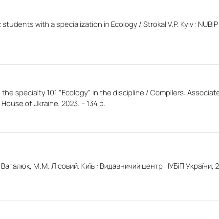
tudents with a specialization in Ecology / Strokal V.P. Kyiv : NUBiP
the specialty 101 "Ecology" in the discipline / Compilers: Associat
 House of Ukraine, 2023. – 134 p.
Вагалюк, М.М. Лісовий. Київ : Видавничий центр НУБіП України, 20