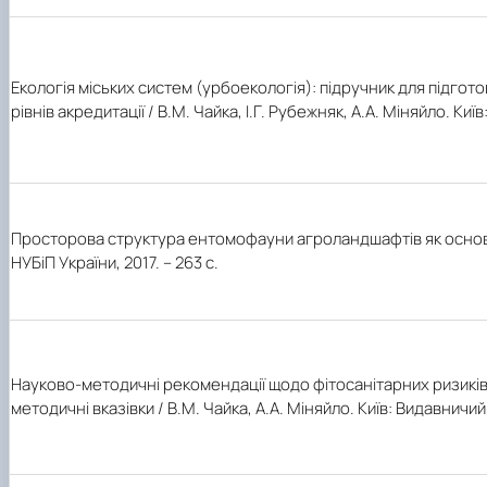
Екологія міських систем (урбоекологія): підручник для підготов
рівнів акредитації / В.М. Чайка, І.Г. Рубежняк, А.А. Міняйло. Киї
Просторова структура ентомофауни агроландшафтів як основа 
НУБіП України, 2017. – 263 с.
Науково-методичні рекомендації щодо фітосанітарних ризиків в
методичні вказівки / В.М. Чайка, А.А. Міняйло. Київ: Видавничий 