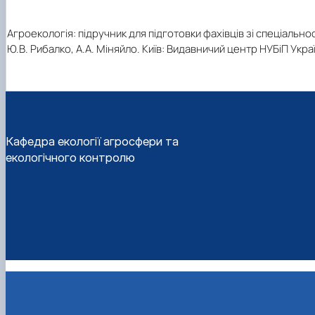
Агроекологія: підручник для підготовки фахівців зі спеціальност
Ю.В. Рибалко, А.А. Міняйло. Київ: Видавничий центр НУБіП Україн
Кафедра екології агросфери та
екологічного контролю