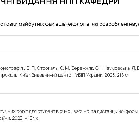
НІ ВИДАННЯ НПП КАФЕДРИ
Робочі програми ОС "Магістр"
About project
ник»
Executive board
Work packages
овки майбутніх фахівців-екологів, які розроблені на
DemoSiteDG3(Ukraine)
Stakeholders
News
нографія / В. П. Строкаль, Є. М. Бережняк, О. І. Наумовська, Л. В
Строкаль. Київ : Видавничий центр НУБіП України, 2023. 218 с.
ичних робіт для студентів очної, заочної та дистанційної форм
їни, 2023. – 134 с.