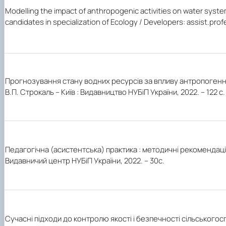
Modelling the impact of anthropogenic activities on water syste
candidates in specialization of Ecology / Developers: assist.profe
Прогнозування стану водних ресурсів за впливу антропогенних ч
В.П. Строкаль – Київ : Видавництво НУБіП України, 2022. – 122 с.
Педагогічна (асистентська) практика : методичні рекомендації д
Видавничий центр НУБіП України, 2022. – 30с.
Сучасні підходи до контролю якості і безпечності сільського