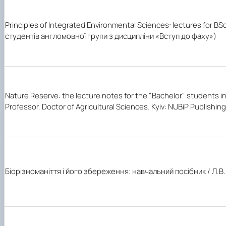
Principles of Integrated Environmental Sciences: lectures for BSc s
студентів англомовної групи з дисципліни «Вступ до фаху»)
Nature Reserve: the lecture notes for the "Bachelor" students in 
Professor, Doctor of Agricultural Sciences. Kyiv: NUBiP Publishing
Біорізноманіття і його збереження: навчальний посібник / Л.В. 