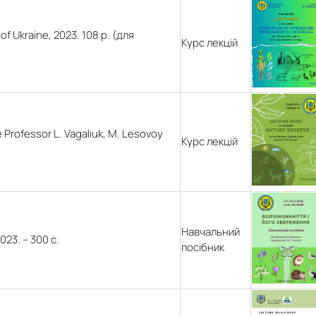
 of Ukraine, 2023. 108 p. (для
Курс лекцій
e Professor L. Vagaliuk, M. Lesovoy
Курс лекцій
Навчальний
23. – 300 с.
посібник