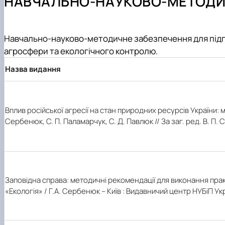
НАВЧАЛЬНО-НАУКОВО-МЕТОДИЧ
Співпраця
Майстеркласи для школярів
Доктор філософії (PhD)
Конференції
Протоколи засідання кафедри
Всеукраїнський конкурс наукових робіт «Юний дослід
Навчально-методичне забезпечення
Практична підготовка
Навчально-науково-методичне забезпечення для підгот
агросфери та екологічного контролю.
Назва видання
Вплив російської агресії на стан природних ресурсів України: мо
Сербенюк, С. П. Паламарчук, С. Д. Павлюк // За заг. ред. В. П. 
Заповідна справа: методичні рекомендації для виконання практ
«Екологія» / Г.А. Сербенюк – Київ : Видавничий центр НУБіП Укра