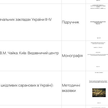
чальних закладах України III-IV
Підручник
.М. Чайка. Київ: Видавничий центр
Монографія
шкідливих саранових в Україні):
Методичні
вказівки