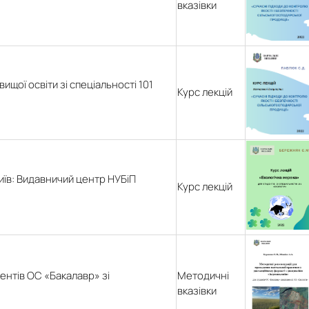
вказівки
ищої освіти зі спеціальності 101
Курс лекцій
Київ: Видавничий центр НУБіП
Курс лекцій
ентів ОС «Бакалавр» зі
Методичні
вказівки