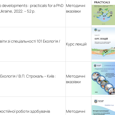
 developments : practicals for a PhD
Методичні
Ukraine, 2022. – 52 p.
вказівки
и зі спеціальності 101 Екологія /
Курс лекцій
кологія / В.П. Строкаль – Київ :
Методичні
вказівки
мостійної роботи здобувачів
Методичні