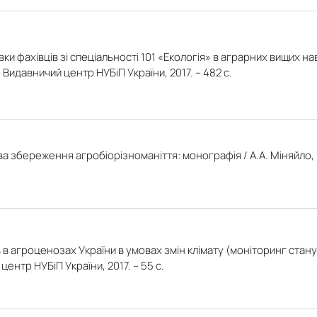
ки фахівців зі спеціальності 101 «Екологія» в аграрних вищих нав
в: Видавничий центр НУБіП України, 2017. – 482 с.
збереження агробіорізноманіття: монографія / А.А. Міняйло, В
 агроценозах України в умовах змін клімату (моніторинг стану 
центр НУБіП України, 2017. – 55 с.