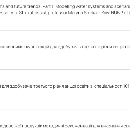
ms and future trends. Part 1: Modelling water systems and scenario
ssor Vita Strokal, assist.professor Maryna Strokal – Kyiv: NUBiP of 
инників : курс лекцій для здобувачів третього рівня вищої освіт
ля здобувачів третього рівня вищої освіти зі спеціальності 101 Е
сподарської продукції: методичні рекомендації для виконання са