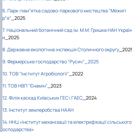
6. Парк-пам"ятка садово-паркового мистецтва "Межигі
р"я"
_2025
7. Національний ботанічний сад ім. М.М. Гришка НАН Украї
и
_2025
8. Державна екологічна інспекція Столичного округу
_202
9. Фермерське господарство "Русич"_2025
10. ТОВ "Інститут Агробіології"
_2022
11. ТОВ НВП "Єнамін"
_2023
12. Філія каскад Київських ГЕС і ГАЕС
_2024
13. Інститут землеробства НААН
14. ННЦ «Інститут механізації та електрифікації сільського
осподарства»