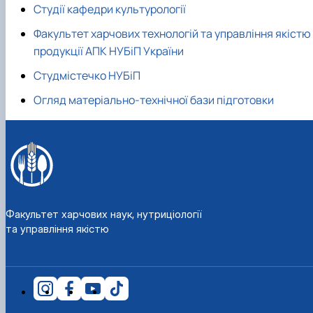
Матеріально-технічна база
Студії кафедри культурології
Бази практичного навчання здобувачів
Факультет харчових технологій та управління якістю
Інформація про акредитацію
продукції АПК НУБіП України
Студмістечко НУБіП
Огляд матеріально-технічної бази підготовки
Факультет харчових наук, нутриціології
та управління якістю