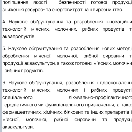
поліпшення якості і безпечності готової продукції
зниження ресурсо- та енерговитрат на її виробництво.
4. Наукове обґрунтування та розроблення інноваційни
технологій м’ясних, молочних, рибних продуктів т
аквапродуктів.
5. Наукове обґрунтування та розроблення нових методі
оброблення м’ясної, молочної, рибної сировини т
продукції аквакультури, а також готових м’ясних, молочн
і рибних продуктів.
6. Наукове обґрунтування, розроблення і вдосконаленн
технологій м’ясних, молочних і рибних продукті
спеціального, лікувально-профілактичного
геродієтичного чи функціонального призначення, а тако
фармацевтичних, хімічних, білкових та інших препаратів 
м’ясної, молочної, рибної сировини та продукці
аквакультури.