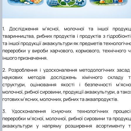
Матеріально-технічна база
Бази практичного навчання здобувачів
Інформація про акредитацію
1. Дослідження м’ясної, молочної та іншої продукці
тваринництва, рибних продуктів і продуктів з гідробіонт
та іншої продукції аквакультури як предметів технологічн
переробки у вироби харчового, кормового, технічного ч
іншого призначення.
2. Розроблення і удосконалення методологічних засад 
наукових методів досліджень хімічного складу т
структури, оцінювання якості і безпечності м’ясної
молочної, рибної сировини, продукції аквакультури, а так
готових м’ясних, молочних, рибних та аквапродуктів.
3. Удосконалення існуючих технологічних процесі
переробки м’ясної, молочної, рибної сировини та продукц
аквакультури у напряму розширення асортименту т