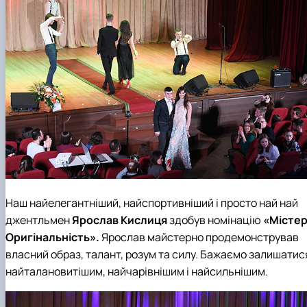
Наш найелегантніший, найспортивніший і просто най най
джентльмен
Ярослав Кислиця
здобув номінацію
«Місте
Оригінальність».
Ярослав майстерно продемонстрував
власний образ, талант, розум та силу. Бажаємо залишатис
найталановитішим, найчарівнішим і найсильнішим.