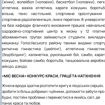
(жінки), волейбол (чоловіки), баскетбол (чоловіки), лег
атлетика, важка атлетика, карате кіокушин, боротьб
вільна, теніс настільний, спортивне орієнтування 
спортивна радіопеленгація, лижні перегони. В університе
на базі кафедри фізичного виховання працює навчально
оздоровчо-спортивний центр в якому у 12 платни
абонементних групах займаються студенти, викладачі
мешканці Голосіївського району такими видами спорту
ритмічна гімнастика (шейпінг), атлетична гімнастик
(бодібілдинг), каланетіка, рукопашний бій, самбо, карат
кіокушин, бойове самбо, боротьба, танцювальна аеробіка
айкідо, дзюдо.
«МІС ВЕСНА» КОНКУРС КРАСИ, ГРАЦІЇ ТА НАТХНЕННЯ
Жіноча врода здатна розтопити кригу в людських серцях,
зробити їх більш добрими і чуйними, допомогти забути про
будні, постійні проблеми і перенестися в якийсь світ, де
панує краса та любов.