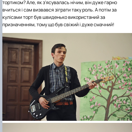
тортиком? Але, як з'ясувалась нічим, він дуже гарно
вчиться і сам визвався зіграти таку роль. А потім за
кулісами торт був швиденько використаний за
призначенням, тому що був свіжий і дуже смачний!