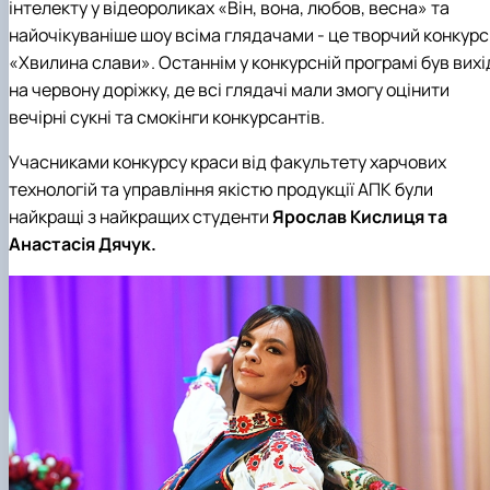
інтелекту у відеороликах «Він, вона, любов, весна» та
найочікуваніше шоу всіма глядачами - це творчий конкурс
«Хвилина слави». Останнім у конкурсній програмі був вихі
на червону доріжку, де всі глядачі мали змогу оцінити
вечірні сукні та смокінги конкурсантів.
Учасниками конкурсу краси від факультету харчових
технологій та управління якістю продукції АПК були
найкращі з найкращих студенти
Ярослав Кислиця та
Анастасія Дячук.