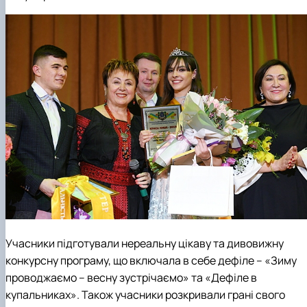
Учасники підготували нереальну цікаву та дивовижну
конкурсну програму, що включала в себе дефіле – «Зиму
проводжаємо – весну зустрічаємо» та «Дефіле в
купальниках». Також учасники розкривали грані свого