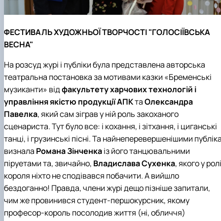
ФЕСТИВАЛЬ ХУДОЖНЬОЇ ТВОРЧОСТІ "ГОЛОСІЇВСЬКА
ВЕСНА"
На розсуд журі і публіки була представлена авторська
театральна постановка за мотивами казки «Бременські
музиканти» від
факультету харчових технологій і
управління якістю продукції АПК
та
Олександра
Павелка
, який сам зіграв у ній роль закоханого
сценариста. Тут було все: і кохання, і зітхання, і циганські
танці, і грузинські пісні. Та найнеперевершенішими публік
визнала
Романа Зінченка
із його танцювальними
піруетами та, звичайно,
Владислава Сухенка
, якого у рол
короля ніхто не сподівався побачити. А вийшло
бездоганно! Правда, члени журі дещо пізніше запитали,
чим же провинився студент-першокурсник, якому
професор-король посолодив життя (ні, обличчя)