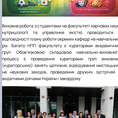
Матеріально-технічна база
Бази практичного навчання здобувачів
Інформація про акредитацію
Виховна робота з студентами на факультеті харчових наук
нутриціології та управління якістю проводиться 
відповідності плану роботи окремих кафедр на навчальни
рік. Багато НПП факультету є кураторами академічни
груп. Обов’язковою складовою навчально-виховног
процесу є проведення кураторами груп виховни
(кураторських) занять щотижня, відвідування мистецьки
на наукових заходів, проведення дружніх зустрічей 
видатними діячами України і закордону.