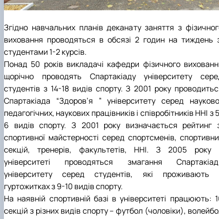
Згідно навчальних планів деканату заняття з фізичног
виховання проводяться в обсязі 2 годин на тиждень з
студентами 1-2 курсів.
Понад 50 років викладачі кафедри фізичного вихованн
щорічно проводять Спартакіаду університету сере
студентів з 14-18 видів спорту. З 2001 року проводитьс
Спартакіада “Здоров’я ” університету серед науково
педагогічних, наукових працівників і співробітників ННІ з 
6 видів спорту. З 2001 року визначається рейтинг з
спортивної майстерності серед спортсменів, спортивни
секцій, тренерів, факультетів, ННІ. З 2005 року 
університеті проводяться змагання Спартакіад
університету серед студентів, які проживають 
гуртожитках з 9-10 видів спорту.
На наявній спортивній базі в університеті працюють: 1
секцій з різних видів спорту – футбол (чоловіки), волейб