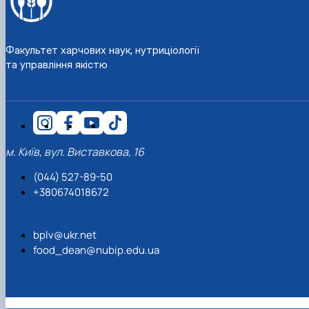
Матеріально-технічна база
Бази практичного навчання здобувачів
Інформація про акредитацію
Факультет харчових наук, нутриціології
та управління якістю
м. Київ, вул. Виставкова, 16
(044) 527-89-50
+380674018672
bplv@ukr.net
food_dean@nubip.edu.ua