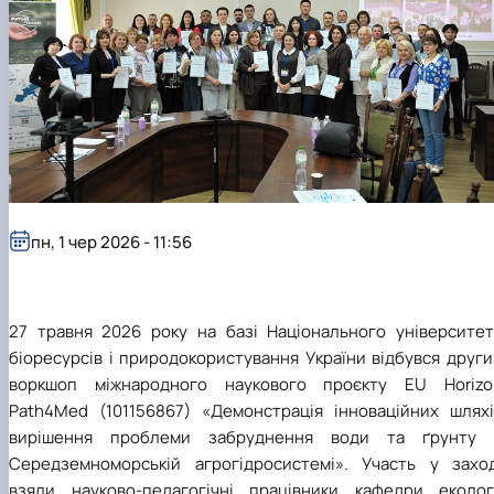
пн, 1 чер 2026 - 11:56
27 травня 2026 року на базі Національного університет
біоресурсів і природокористування України відбувся друг
воркшоп міжнародного наукового проєкту EU Horizo
Path4Med (101156867) «Демонстрація інноваційних шляхі
вирішення проблеми забруднення води та ґрунту 
Середземноморській агрогідросистемі». Участь у заход
взяли науково-педагогічні працівники кафедри екологі