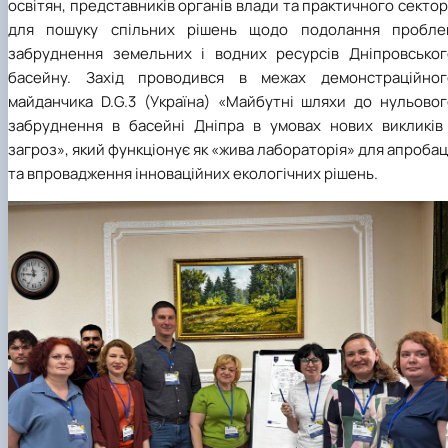
освітян, представників органів влади та практичного секто
для пошуку спільних рішень щодо подолання пробле
забруднення земельних і водних ресурсів Дніпровськог
басейну. Захід проводився в межах демонстраційног
майданчика D.G.3 (Україна) «Майбутні шляхи до нульовог
забруднення в басейні Дніпра в умовах нових викликів 
загроз», який функціонує як «жива лабораторія» для апробац
та впровадження інноваційних екологічних рішень.