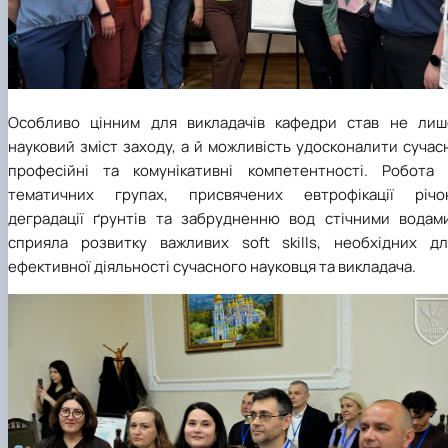
Особливо цінним для викладачів кафедри став не лиш
науковий зміст заходу, а й можливість удосконалити сучас
професійні та комунікативні компетентності. Робота 
тематичних групах, присвячених евтрофікації річок
деградації ґрунтів та забрудненню вод стічними водами
сприяла розвитку важливих soft skills, необхідних дл
ефективної діяльності сучасного науковця та викладача.