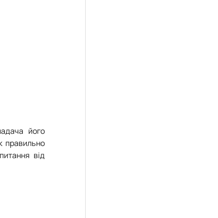
ладача його
як правильно
апитання від