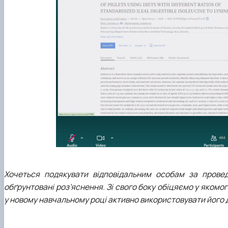
Хочеться подякувати відповідальним особам за провед
обґрунтовані роз’яснення. Зі свого боку обіцяємо у якомо
у новому навчальному році активно використовувати його д