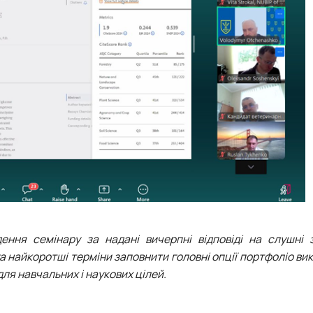
ення семінару за надані вичерпні відповіді на слушні 
га найкоротші терміни заповнити головні опції портфоліо ви
ля навчальних і наукових цілей.