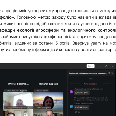
них працівників університету проведено навчально-методи
фоліо».
Головною метою заходу було навчити викладачі
и, у яких повністю відображатиметься науково-педагогічна
афедри екології агросфери та екологічного контро
знайомив присутніх на конференції із алгоритмом введенн
бників, виданих за останні 5 років. Звернув увагу на м
нути» необхідну інформацію й коректно додати співавторі