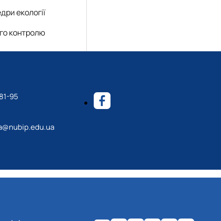
дри екології
ого контролю
81-95
a@nubip.edu.ua