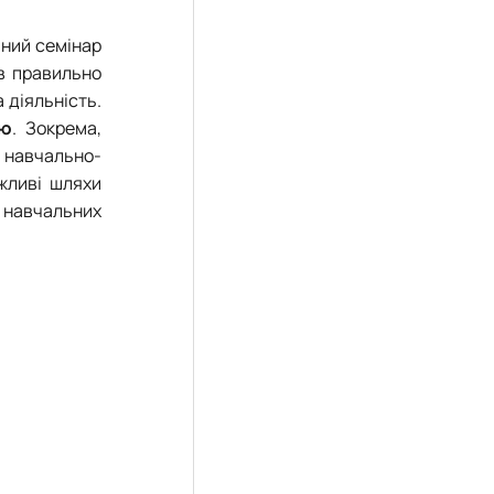
чний семінар
в правильно
 діяльність.
лю
. Зокрема,
я навчально-
ожливі шляхи
в навчальних