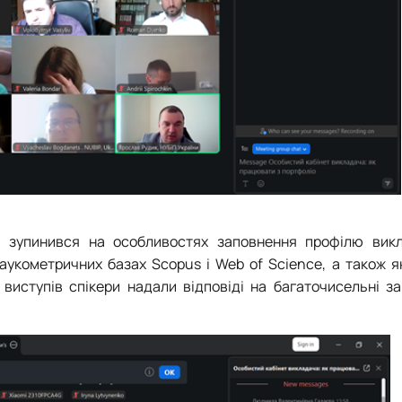
О
зупинився на особливостях заповнення профілю вик
 наукометричних базах
Scopus
і
Web of Science
, а також 
ю виступів спікери надали відповіді на багаточисельні з