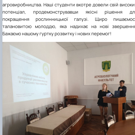
агровиробництва. Наші студенти вкотре довели свій висок
потенціал, продемонструвавши якісні рішення дл
покращення рослинницької галузі. Щиро пишаємос
талановитою молоддю, яка надихає на нові звершення
Бажаємо нашому гуртку розвитку і нових перемог!