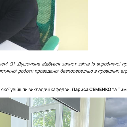
ені О.І. Душечкіна відбувся захист звітів із виробничої п
рактичної роботи проведеної безпосередньо в провідних аг
у якої увійшли викладачі кафедри:
Лариса СЕМЕНКО
та
Тим