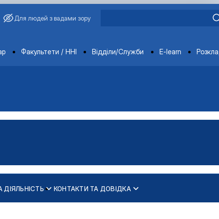
Для людей з вадами зору
ments
ар
Факультети / ННІ
Відділи/Служби
E-learn
Розкл
А ДІЯЛЬНІСТЬ
КОНТАКТИ ТА ДОВІДКА
. М."
іях