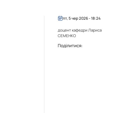
еробстві"
ання агрохімічних ресу…
пт, 5 чер 2026 - 18:24
доцент кафедри Лариса
СЕМЕНКО
Поділитися: