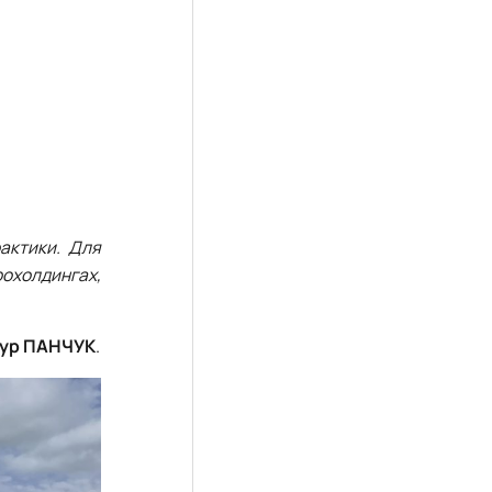
рактики. Для
рохолдингах,
ур ПАНЧУК
.