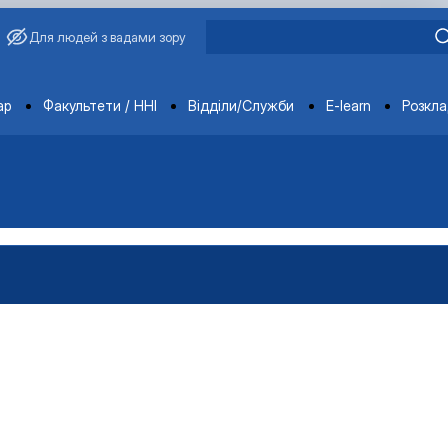
Для людей з вадами зору
ments
ар
Факультети / ННІ
Відділи/Служби
E-learn
Розкл