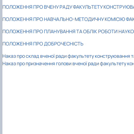
Міжнародна співараця
Список студентів академічних груп
Технічного сервісу та інженерного менеджменту імені
ПОЛОЖЕННЯ ПРО ВЧЕНУ РАДУ ФАКУЛЬТЕТУ КОНСТРУЮВ
Опитування
Накази про затвердження тем кваліфікаційних робіт
Про нас
Сторінка магістра
ПОЛОЖЕННЯ ПРО НАВЧАЛЬНО-МЕТОДИЧНУ КОМІСІЮ ФА
Рада роботодавців
Навчальна робота
Соціальна стипендія
ПОЛОЖЕННЯ ПРО ПЛАНУВАННЯ ТА ОБЛІК РОБОТИ НАУКОВ
Студенту
ПОЛОЖЕННЯ ПРО ДОБРОЧЕСНІСТЬ
Студентська організація
Рейтингові списки
Наказ про склад вченої ради факультету конструювання т
Наказ про призначення голови вченої ради факультету к