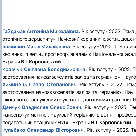
Гайдамак Антоніна Миколаївна.
Рік вступу - 2022. Тема
атопічного дерматиту». Науковий керівник: к.вет.н., доце
Ільчишин Марія Михайлівна.
Рік вступу - 2022. Тема ди
керівник: д.вет.н., професор, академік Національної ака
України
В.І. Карповський.
Кравчук Світлана Володимирівна.
Рік вступу - 2022. 
застосування наноаквахелатів заліза та германію». Науков
Химинець Павло Степанович
. Рік вступу - 2022. Те
застосування наноаквохелатів заліза та германію". Науко
Ґжицького, заслужений науково-педагогічний працівник 
Данчук Владислав Олексійович.
Рік вступу - 2023. Т
наносполук магнію". Науковий керівник: д.вет.н., професо
педагогічний працівник НУБіП України
В.І. Карповський.
Кульбако Олександр Вікторович.
Рік вступу - 2023. 