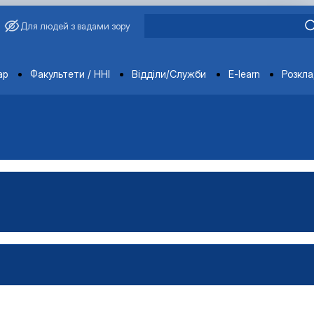
Для людей з вадами зору
ments
ар
Факультети / ННІ
Відділи/Служби
E-learn
Розкл