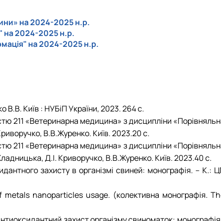
ини» на 2024-2025 н.р.
 на 2024-2025 н.р.
рмація" на 2024-2025 н.р.
 В.В. Київ : НУБіП України, 2023. 264 с.
ністю 211 «Ветеринарна медицина» з дисципліни «Порівняль
Криворучко, В.В.Журенко. Київ. 2023.20 с.
ністю 211 «Ветеринарна медицина» з дисципліни «Порівняль
Кладницька, Д.І. Криворучко, В.В.Журенко. Київ. 2023.40 с.
дантного захисту в організмі свиней: монографія. – К.: Ц
s of metals nanoparticles usage. (колективна монографія. T
на антиоксидантний захист організму свиноматок: монографія