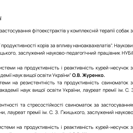
ї
застосування фітоекстрактів у комплексній терапії собак 
 продуктивності корів за впливу наноаквахелатів". Науков
 Ґжицького, заслужений науково-педагогічний працівник НУБ
истеми на продуктивність і реактивність курей-несучок з
демії наук вищої освіти України"
О.В. Журенко.
стеми на резистентність та продуктивність свиноматок з
кадемії наук вищої освіти України, лауреат премії ім. С. 
тентності та стресостійкості свиноматок за застосування
ни, лауреат премії ім. С. З. Ґжицького, заслужений науков
истеми на продуктивність і реактивність курей-несучок з