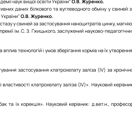
демії наук вищої освіти України"
О.В. Журенко.
ивних даних білкового та вуглеводного обміну у свиней з
 України"
О.В. Журенко.
стазу у свиней за застосування наноцитратів цинку, магнію
 премії ім. С. З. Ґжицького, заслужений науково-педагогічн
а вплив технологій і умов зберігання кормів на їх утворення
ування застосування клатрохелату заліза (IV) за хронічно
 властивості клатрохелату заліза (IV)». Науковий керівни
к та їх корекція». Науковий керівник: д.вет.н., професор