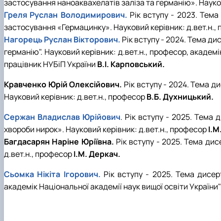
застосування наноаквахелатів заліза та германію». Науков
Греля Руслан Володимирович.
Рік вступу - 2023. Тема
застосування «Гермацинку». Науковий керівник: д.вет.н., 
Нагорець Руслан Вікторович.
Рік вступу - 2024. Тема ди
германію". Науковий керівник: д.вет.н., професор, академі
працівник НУБіП України
В.І. Карповський.
Кравченко Юрій Олексійович.
Рік вступу - 2024. Тема д
Науковий керівник: д.вет.н., професор
В.Б. Духницький.
Сержан Владислав Юрійович
. Рік вступу - 2025. Тема
хвороби нирок». Науковий керівник: д.вет.н., професор
І.М
Багдасарян Наріне Юріївна.
Рік вступу - 2025. Тема ди
д.вет.н., професор
І.М. Деркач.
Сьомка Нікіта Ігорович.
Рік вступу - 2025. Тема дисер
академік Національної академії наук вищої освіти України