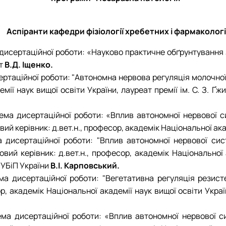
Аспіранти кафедри фізіології хребетних і фармакологі
 дисертаційної роботи: «Науково практичне обґрунтування 
нт
В.Д. Іщенко.
сертаційної роботи: "Автономна нервова регуляція молочної
демії наук вищої освіти України, лауреат премії ім. С. З.
Тема дисертаційної роботи: «Вплив автономної нервової с
ий керівник: д.вет.н., професор, академік Національної ака
ма дисертаційної роботи: "Вплив автономної нервової си
вий керівник: д.вет.н., професор, академік Національної а
НУБіП України
В.І. Карповський.
ема дисертаційної роботи: "Вегетативна регуляція резис
р, академік Національної академії наук вищої освіти Украї
Тема дисертаційної роботи: «Вплив автономної нервової с