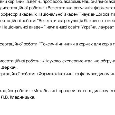
ий керівник: д.вет.н., професор, академік Національної ака
 дисертаційної роботи: «Вегетативна регуляція ферментат
професор, академік Національної академії наук вищої освіти
сертаційної роботи: "Вегетативна регуляція білкового гомео
к Національної академії наук вищої освіти України, лауреат
исертаційної роботи: "
Токсичні чинники в кормах для корів т
 дисертаційної роботи: «Науково-експериментальне обґрунт
. Деркач.
сертаційної роботи: «Фармакокінетичні та фармакодинамічні
таційої роботи:
«Метаболічні процеси за спондильозу соба
"
Л.В. Кладницька.