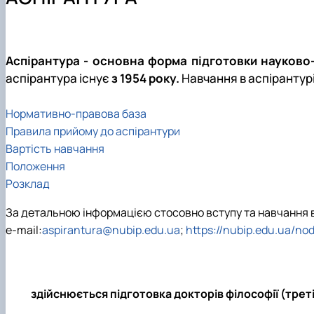
Навчально-методична література
Науковий гурток "Ветеринарна фармакологія і фармац
Науковий гурток "Порівняльна фізіологія хребетних"
Науковий гурток "Фізіологія тварин"
Аспірантура
Аспірантура - основна форма підготовки науково-
аспірантура існує
з 1954 року.
Навчання в аспірантур
Нормативно-правова база
Правила прийому до аспірантури
Вартість навчання
Положення
Розклад
За детальною інформацією стосовно вступу та навчання в асп
e-mail:
aspirantura@nubip.edu.ua
;
https://nubip.edu.ua/no
здійснюється підготовка докторів філософії (трет