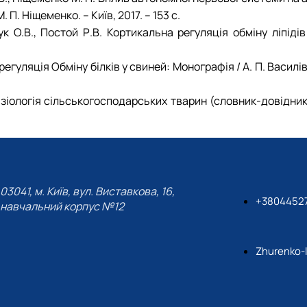
. П. Ніщеменко. – Київ, 2017. – 153 с.
ук О.В., Постой Р.В. Кортикальна регуляція обміну ліпідів
егуляція Обміну білків у свиней: Монографія / А. П. Василів, 
 Фізіологія сільськогосподарських тварин (словник-довідник
03041, м. Київ, вул. Виставкова, 16,
+3804452
навчальний корпус №12
Zhurenko-