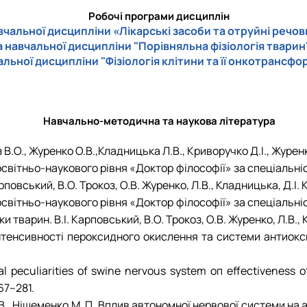
Робочі програми дисциплін
чальної дисципліни «Лікарські засоби та отруйні речов
навчальної дисципліни "Порівняльна фізіологія тварин"
ьної дисципліни "Фізіологія клітини та її онкотрансфо
Навчально-методична та наукова література
В.О., Журенко О.В.,Кладницька Л.В., Криворучко Д.І., Журенко
 освітньо-наукового рівня «Доктор філософії» за спеціаль
повський, В.О. Трокоз, О.В. Журенко, Л.В., Кладницька, Д.І. 
 освітньо-наукового рівня «Доктор філософії» за спеціаль
 тварин. В.І. Карповський, В.О. Трокоз, О.В. Журенко, Л.В., 
інтенсивності пероксидного окислення та системи антиокси
dual peculiarities of swine nervous system оп effectivenes
67–281.
й Р.В., Ніщеменко М. П. Вплив автономної нервової системи 