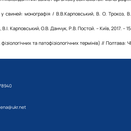
 у свиней: монографія / В.В.Карповський, В. О. Трокоз, B.
B.I. Карповський, О.В. Данчук, Р.В. Постой. – Київ, 2017. – 1
 фізіологічних та патофізіологічних термінів) // Полтава: 
78940
lena@ukr.net