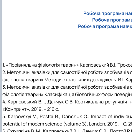
Робоча програма нав
Робоча програма 
Робоча програма навчал
1. «Порівняльна фізіологія тварин» Карповський В.І.,Трокоз 
2. Методичні вказівки для самостійної роботи здобувачів
фізіологія тварин» Методи етологічних досліджень. В.І. Кар
3. Методичні вказівки для самостійної роботи здобувачів
фізіологія тварин» Класифікація біологічних форм поведінки
4. Карповський B.I., Данчук О.В. Кортикальна регуляція 
«Компринт», 2019. – 216 с.
5. Karpovskyi V., Postoi R., Danchuk О.. Impact of indivi
potential of modem science (volume З). London, 2019. – С. 2
6. Скрипкіна В. М., Карповський В.І., Данчук О.В., Посто