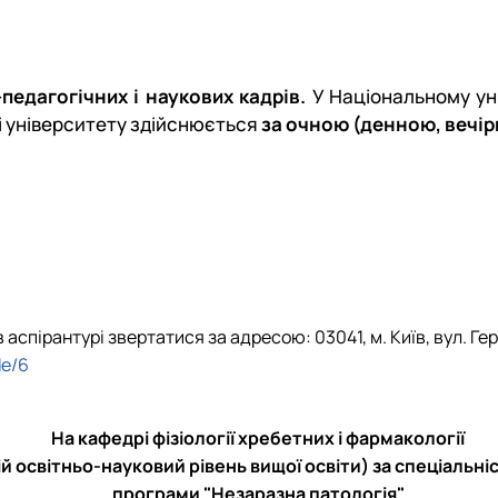
ія"
Звіти
План роботи
Звіти
Звіти
Гуртківці
Звіти
Час проведення занять
Час проведення занять
Відомі постаті
Гуртківці
Гуртківці
Гуртківці
Фотогалерея
Фотоматеріали
Положення про гурток
Положення про гурток
педагогічних і наукових кадрів.
У Національному ун
Фотогалерея
Фотогалерея
і університету здійснюється
за очною (денною, вечі
ірантурі звертатися за адресою: 03041, м. Київ, вул. Героїв
de/6
На кафедрі фізіології хребетних і фармакології
ій освітньо-науковий рівень вищої освіти) за спеціальні
програми "Незаразна патологія"