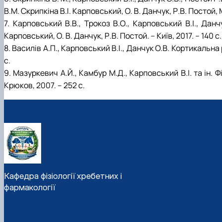
В.М. Скрипкіна B.I. Карповський, О. В. Данчук, Р.В. Постой, М
7. Карповський В.В., Трокоз В.О., Карповський B.I., Данч
Карповський, О. В. Данчук, Р.В. Постой. – Київ, 2017. – 140 с.
8. Василів А.П., Карповський B.I., Данчук О.В. Кортикальна р
с.
9. Мазуркевич А.Й., Камбур М.Д., Карповський B.I. та iн.
Крюков, 2007. – 252 с.
Кафедра фізіології хребетних і
фармакології