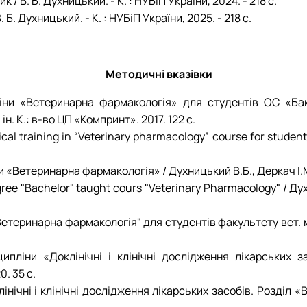
/ В. Б. Духницький. - К. : НУБіП України, 2024. - 218 с.
Б. Духницький. - К. : НУБіП України, 2025. - 218 с.
Методичні вказівки
пліни «Ветеринарна фармакологія» для студентів ОС «Б
н. К.: в-во ЦП «Компринт». 2017. 122 с.
tical training in “Veterinary pharmacology” course for studen
«Ветеринарна фармакологія» / Духницький В.Б., Деркач І.М. т
gree "Bachelor" taught cours "Veterinary Pharmacology" / Дух
етеринарна фармакологія" для студентів факультету вет. ме
ипліни «Доклінічні і клінічні дослідження лікарських
. 35 с.
лінічні і клінічні дослідження лікарських засобів. Розді