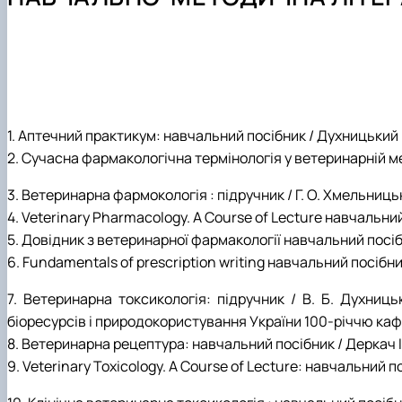
Навчально-методична література
Науковий гурток "Ветеринарна фармакологія і фармац
Науковий гурток "Порівняльна фізіологія хребетних"
Науковий гурток "Фізіологія тварин"
Аспірантура
1. Аптечний практикум: навчальний посібник / Духницький В.
2. Сучасна фармакологічна термінологія у ветеринарній мед
3. Ветеринарна фармокологія : підручник / Г. О. Хмельницький
4. Veterinary Pharmacology. A Course of Lecture навчальний 
5. Довідник з ветеринарної фармакології навчальний посібн
6. Fundamentals of prescription writing навчальний посібник
7. Ветеринарна токсикологія: підручник / В. Б. Духниц
біоресурсів і природокористування України 100-річчю кафед
8. Ветеринарна рецептура: навчальний посібник / Деркач І.М
9. Veterinary Toxicology. A Course of Lecture: навчальний по