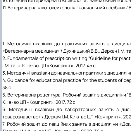
10. Клінічна ветеринарна токсикологія : навчальний посібник 
11. Ветеринарна мікотоксикологія : навчальний посібник / В. 
1. Методичні вказівки до практичних занять з дисци
«Ветеринарна медицина» / Духницький В.Б., Деркач І.М. та і
2. Fundamentals of prescription writing “Guideline for prac
І.М. та ін. К.: в-во ЦП «Компринт». 2017. 45 с.
3. Методичні вказівки до навчальної практики з дисципліни 
4. Guidance for educational practice for the students of de
38 с.
5. Ветеринарна рецептура. Робочий зошит з дисципліни "В
К.: в-во ЦП «Компринт». 2017. 72 с.
6. Методичні вказівки до лабораторних занять з дисц
товарознавство» / Деркач І.М. К.: в-во ЦП «Компринт». 2020
7. Робочий зошит до лекційних занять з дисципліни «Док