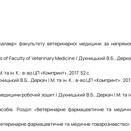
акалавр» факультету ветеринарної медицини за напрямо
ts of Faculty of Veterinary Medicine / Духницький В.Б., Дерк
а ін. К.: в-во ЦП «Компринт». 2017. 52 с.
ницький В.Б., Деркач І.М. та ін. К.: в-во ЦП «Компринт». 201
дицини робочий зошит / Духницький В.Б., Деркач І.М. та і
 засобів. Розділ «Ветеринарне фармацевтичне та медичн
л «Ветеринарне фармацевтичне та медичне товарознавство» 