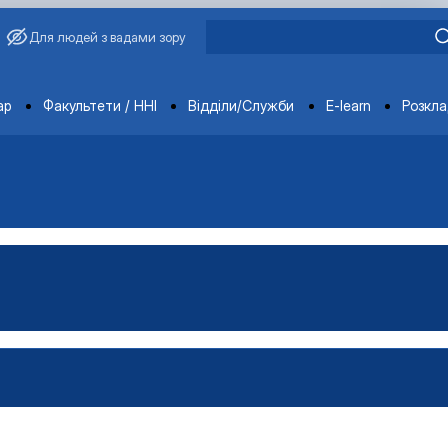
Для людей з вадами зору
ments
ар
Факультети / ННІ
Відділи/Служби
E-learn
Розкл