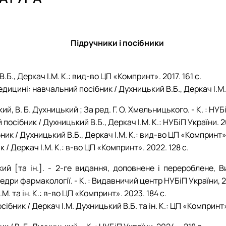
ія"
Звіти
План роботи
Звіти
Звіти
Гуртківці
Звіти
Час проведення занять
Час проведення занять
Відомі постаті
Гуртківці
Гуртківці
Гуртківці
Фотогалерея
Фотоматеріали
Положення про гурток
Положення про гурток
Підручники і посібники
Фотогалерея
Фотогалерея
Б., Деркач І.М. К.: вид-во ЦП «Компринт». 2017. 161 с.
ицині: навчальний посібник / Духницький В.Б., Деркач І.М. 
, В. Б. Духницький ; За ред. Г. О. Хмельницького. - К. : НУБі
посібник / Духницький В.Б., Деркач І.М. K.: НУБіП України. 20
ик / Духницький В.Б., Деркач І.М. К.: вид-во ЦП «Компринт»
 / Деркач І.М. К.: в-во ЦП «Компринт». 2022. 128 с.
ький [та ін.]. - 2-ге видання, доповнене і перероблене,
ри фармакології. - К. : Видавничий центр НУБіП України, 20
. та ін. К.: в-во ЦП «Компринт». 2023. 184 с.
сібник / Деркач І.М. Духницький В.Б. та ін. K.: ЦП «Компринт»