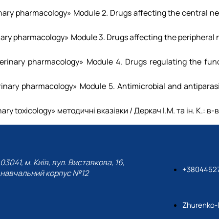
erinary pharmacology» Module 2. Drugs affecting the central n
rinary pharmacology» Module 3. Drugs affecting the peripheral 
Veterinary pharmacology» Module 4. Drugs regulating the fun
terinary pharmacology» Module 5. Аntimicrobial and antiparas
inary toxicology» методичні вказівки / Деркач І.М. та ін. К.: в
03041, м. Київ, вул. Виставкова, 16,
+3804452
навчальний корпус №12
Zhurenko-