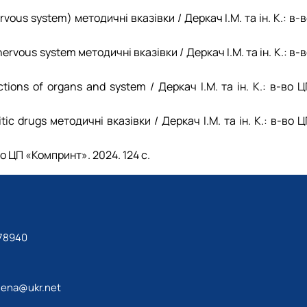
ervous system) методичні вказівки / Деркач І.М. та ін. К.: в-
nervous system методичні вказівки / Деркач І.М. та ін. К.: в-
ctions of organs and system / Деркач І.М. та ін. К.: в-во 
itic drugs методичні вказівки / Деркач І.М. та ін. К.: в-во 
-во ЦП «Компринт». 2024. 124 с.
78940
lena@ukr.net