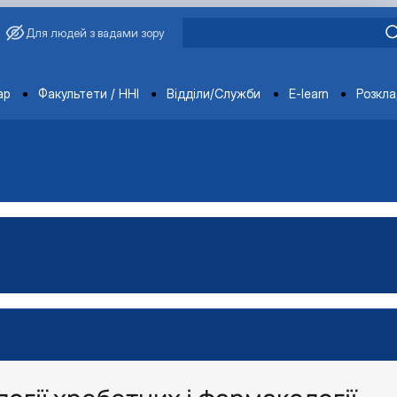
Для людей з вадами зору
ments
ар
Факультети / ННІ
Відділи/Служби
E-learn
Розкл