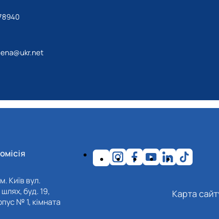
78940
lena@ukr.net
омісія
м. Київ вул.
шлях, буд. 19,
Карта сайт
пус № 1, кімната