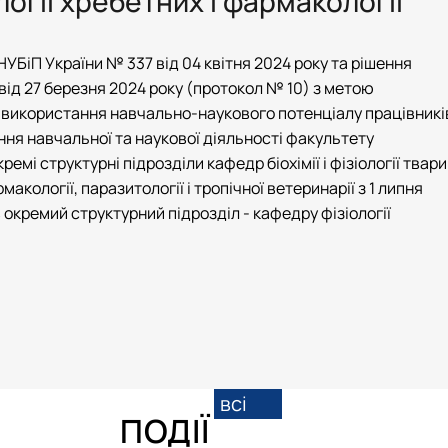
огії хребетних і фармакології
НУБіП України № 337 від 04 квітня 2024 року та рішення
від 27 березня 2024 року (протокол № 10) з метою
 використання навчально-наукового потенціалу працівникі
ння навчальної та наукової діяльності факультету
емі структурні підрозділи кафедр біохімії і фізіології твар
рмакології, паразитології і тропічної ветеринарії з 1 липня
в окремий структурний підрозділ - кафедру фізіології
всі
ПОДІЇ