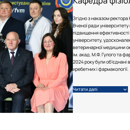
Кафедра фізіол
ія"
Звіти
План роботи
Звіти
Звіти
Гуртківці
Звіти
Час проведення занять
Час проведення занять
Відомі постаті
Гуртківці
Гуртківці
Гуртківці
Згідно з наказом ректора 
Фотогалерея
Фотоматеріали
Положення про гурток
Положення про гурток
Вченої ради університету 
Фотогалерея
Фотогалерея
підвищення ефективності
університету, удосконале
ветеринарної медицини окр
ім. акад. М.Ф. Гулого та фа
2024 року були об’єднані 
хребетних і фармакології.
Читати далі