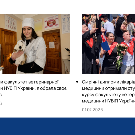
и факультет ветеринарної
Омріяні дипломи лікарі
 НУБіП України, я обрала своє
медицини отримали студ
є
курсу факультету ветер
медицини НУБіП Україн
26
01.07.2026