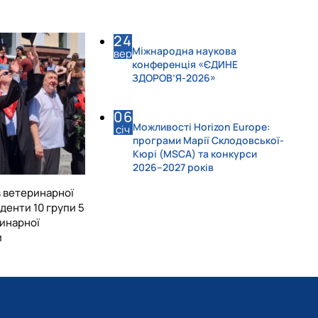
24
Міжнародна наукова
вер
конференція «ЄДИНЕ
ЗДОРОВ’Я-2026»
06
Можливості Horizon Europe:
січ
програми Марії Склодовської-
Кюрі (MSCA) та конкурси
2026–2027 років
в ветеринарної
енти 10 групи 5
инарної
и