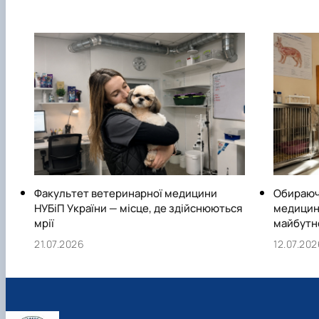
Факультет ветеринарної медицини
Обираюч
НУБіП України — місце, де здійснюються
медицини
мрії
майбутн
21.07.2026
12.07.20