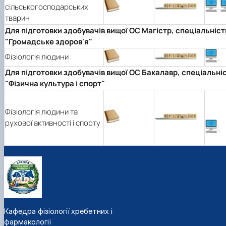
сільськогосподарських
тварин
Для підготовки здобувачів вищої ОС Магістр, спеціальніст
"Громадське здоров'я"
Фізіологія людини
Для підготовки здобувачів вищої ОС Бакалавр, спеціальні
"Фізична культура і спорт"
Фізіологія людини та
рухової активності і спорту
Кафедра фізіології хребетних і
фармакології