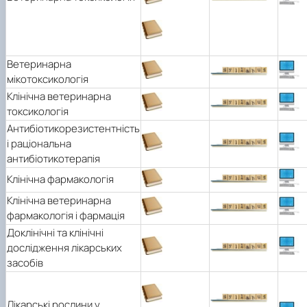
Ветеринарна
мікотоксикологія
Клінічна ветеринарна
токсикологія
Антибіотикорезистентність
і раціональна
антибіотикотерапія
Клінічна фармакологія
Клінічна ветеринарна
фармакологія і фармація
Доклінічні та клінічні
дослідження лікарських
засобів
Лікарські рослини у