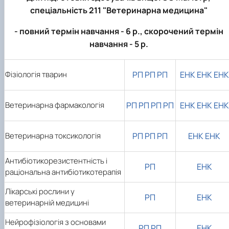
Фотогалерея
спеціальність 211 "Ветеринарна медицина"
- повний термін навчання - 6 р., скорочений термін
навчання - 5 р.
Фізіологія тварин
РП
РП
РП
ЕНК
ЕНК
EНК
Ветеринарна фармакологія
РП
РП
РП
РП
ЕНК
ЕНК
ЕНК
Ветеринарна токсикологія
РП
РП
РП
ЕНК
ЕНК
Антибіотикорезистентність і
РП
ЕНК
раціональна антибіотикотерапія
Лікарські рослини у
РП
ЕНК
ветеринарній медицині
Нейрофізіологія з основами
РП
РП
ЕНК