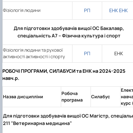
Фізіологія людини
РП
ЕНК
ЕНК
Для підготовки здобувачів вищої ОС Бакалавр,
спеціальність А7 – Фізична культура і спорт
Фізіологія людини та рухової
РП
ЕНК
активності активності і спорту
РОБОЧІ ПРОГРАМИ, СИЛАБУСИ та ЕНК на 2024-2025
навч.р.
Елек
Робоча
Назва дисципліни
Силабус
навч
програма
курс 
Для підготовки здобувачів вищої ОС Магістр, спеціаль
211 "Ветеринарна медицина"