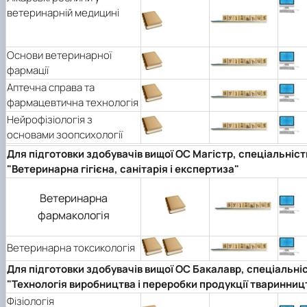
ветеринарній медицині
Основи ветеринарної
фармації
Аптечна справа та
фармацевтична технологія
Нейрофізіологія з
основами зоопсихології
Для підготовки здобувачів вищої ОС Магістр, спеціальніст
"Ветеринарна гігієна, санітарія і експертиза"
Ветеринарна
фармакологія
Ветеринарна токсикологія
Для підготовки здобувачів вищої ОС Бакалавр, спеціальні
"Технологія виробництва і переробки продукції тваринниц
Фізіологія