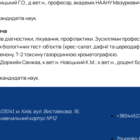
ький Г.О., д.вет.н., професор, академік НААНУ Мазуркевич А.Й.
кандидатів наук.
ича
в діагностики, лікування, профілактики. Зусиллями профес
іологічних тест-об’єктів (крес-салат, дафнії та цереодафні
енону, Т-2 токсину газорідинною хроматографією.
 Доржийн Санжаа, к.вет.н. Новіцький К.М.; к.вет.н., доцент Бой
 кандидатів наук.
03041, м. Київ, вул. Виставкова, 16,
+3804452
навчальний корпус №12
Zhurenko-