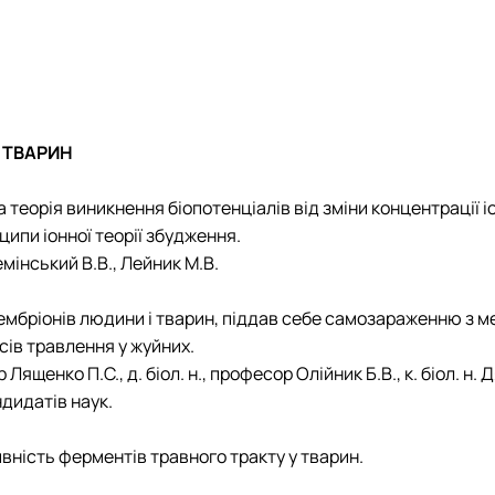
ія"
Звіти
План роботи
Звіти
Звіти
Гуртківці
Звіти
Час проведення занять
Час проведення занять
Відомі постаті
Гуртківці
Гуртківці
Гуртківці
Фотогалерея
Фотоматеріали
Положення про гурток
Положення про гурток
Фотогалерея
Фотогалерея
 ТВАРИН
 теорія виникнення біопотенціалів від зміни концентрації 
ципи іонної теорії збудження.
емінський В.В., Лейник М.В.
 ембріонів людини і тварин, піддав себе самозараженню з 
сів травлення у жуйних.
ор Лященко П.С., д. біол. н., професор Олійник Б.В., к. біол. н.
ндидатів наук.
ивність ферментів травного тракту у тварин.