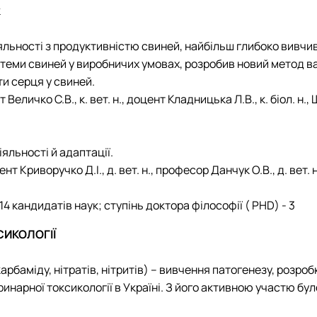
к
іяльності з продуктивністю свиней, найбільш глибоко вивчив
стеми свиней у виробничих умовах, розробив новий метод в
и серця у свиней.
т Величко С.В., к. вет. н., доцент Кладницька Л.В., к. біол. н., 
іяльності й адаптації.
оцент Криворучко Д.І., д. вет. н., професор Данчук О.В., д. вет
14 кандидатів наук; ступінь доктора філософії ( PHD) - 3
СИКОЛОГІЇ
арбаміду, нітратів, нітритів) – вивчення патогенезу, розробк
инарної токсикології в Україні. З його активною участю б