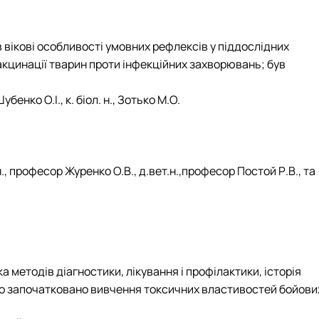
 вікові особливості умовних рефлексів у піддослідних
акцинації тварин проти інфекційних захворювань; був
Шубенко О.І., к. біол. н., Зотько М.О.
. н., професор Журенко О.В., д.вет.н.,професор Постой Р.В., та
а методів діагностики, лікування і профілактики, історія
уло започатковано вивчення токсичних властивостей бойови