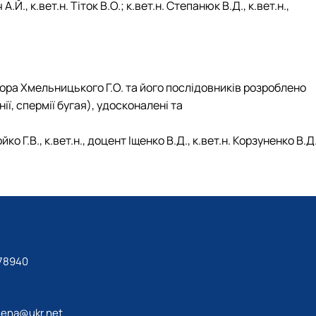
, к.вет.н. Тіток В.О.; к.вет.н. Степанюк В.Д., к.вет.н.,
ора Хмельницького Г.О. та його послідовників розроблено
ї, спермії бугая), удосконалені та
ко Г.В., к.вет.н., доцент Іщенко В.Д., к.вет.н. Корзуненко В.Д
78940
lena@ukr.net