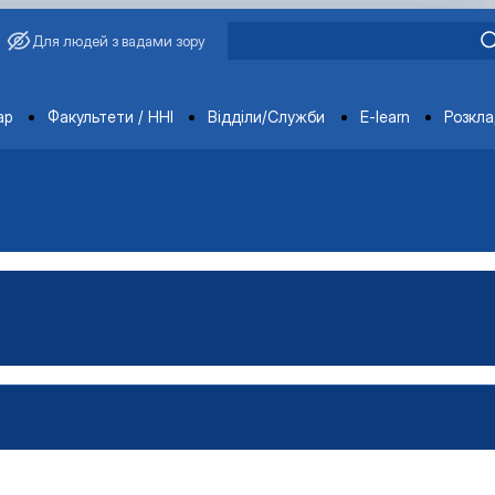
Для людей з вадами зору
ments
ар
Факультети / ННІ
Відділи/Служби
E-learn
Розкл