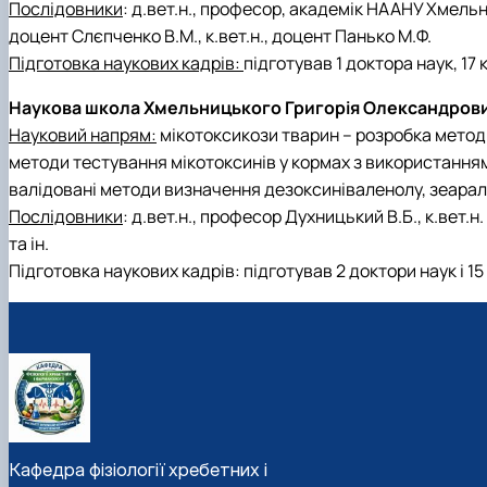
Послідовники
: д.вет.н., професор, академік НААНУ Хмельниц
доцент Слєпченко В.М., к.вет.н., доцент Панько М.Ф.
Підготовка наукових кадрів:
підготував 1 доктора наук, 17 
Наукова школа Хмельницького Григорія Олександров
Науковий напрям:
мікотоксикози тварин – розробка методі
методи тестування мікотоксинів у кормах з використанням б
валідовані методи визначення дезоксиніваленолу, зеарал
Послідовники
: д.вет.н., професор Духницький В.Б., к.вет.н.
та ін.
Підготовка наукових кадрів: підготував 2 доктори наук і 15
Кафедра фізіології хребетних і