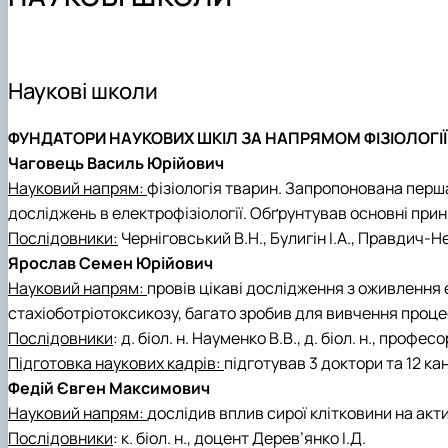
Навчально-методична література
Науковий гурток "Ветеринарна фармакологія і фармац
Науковий гурток "Порівняльна фізіологія хребетних"
Науковий гурток "Фізіологія тварин"
Аспірантура
Наукові школи
ФУНДАТОРИ НАУКОВИХ ШКІЛ ЗА НАПРЯМОМ ФІЗІОЛОГІЇ
Чаговець Василь Юрійович
Науковий напрям:
фізіологія тварин. Запропонована перша
досліджень в електрофізіології. Обґрунтував основні прин
Послідовники:
Черніговський В.Н., Булигін І.А., Правдич-Н
Ярослав Семен Юрійович
Науковий напрям:
провів цікаві дослідження з оживлення
стахіоботріотоксикозу, багато зробив для вивчення проце
Послідовники
: д. біол. н. Науменко В.В., д. біол. н., профес
Підготовка наукових кадрів:
підготував 3 доктори та 12 ка
Федій Євген Максимович
Науковий напрям:
дослідив вплив сирої клітковини на акт
Послідовники
: к. біол. н., доцент Дерев’янко І.Д.