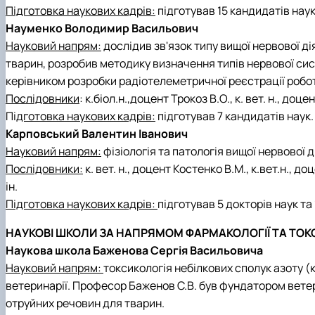
Підготовка наукових кадрів:
підготував 15 кандидатів нау
Науменко Володимир Васильович
Науковий напрям:
дослідив зв'язок типу вищої нервової д
тварин, розробив методику визначення типів нервової си
керівником розробки радіотелеметричної реєстрації робот
Послідовники
: к.біол.н.,доцент Трокоз В.О., к. вет. н., доцен
Пі
дготовка наукових кадрів:
підготував 7 кандидатів наук.
Карповський Валентин Іванович
Науковий напрям:
фізіологія та патологія вищої нервової д
Послідовники:
к. вет. н., доцент Костенко В.М., к.вет.н., д
ін.
Підготовка наукових кадрів:
підготував 5 докторів наук та 
НАУКОВІ ШКОЛИ ЗА НАПРЯМОМ ФАРМАКОЛОГІЇ ТА ТОК
Наукова школа Баженова Сергія Васильовича
Науковий напрям:
токсикологія небілкових сполук азоту (к
ветеринарії. Професор Баженов С.В. був фундатором ветер
отруйних речовин для тварин.