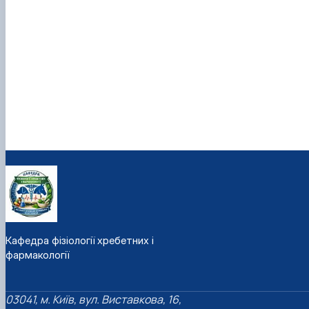
Фотогалерея
Кафедра фізіології хребетних і
фармакології
03041, м. Київ, вул. Виставкова, 16,