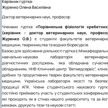
Керівник гуртка:
Фотогалерея
Журенко Олена Василівна
Доктор ветеринарних наук, професор
Членами гуртка
«Порівняльна фізіологія хребетних
(керівник – доктор ветеринарних наук, професо
Журенко О.В.)
є студенти факультетів ветеринарно
медицини, тваринництва та водних біоресурсів.
Базою для здійснення діяльності гуртка є Міжкафедральн
навчально-наукова лабораторія ветеринарно
діагностичних досліджень, яка обладнана сучасни
обладнанням, ННВ Клінічний центр "Ветмедсервіс", клінік
дрібних та продуктивних тварин факультету ветеринарно
медицини, Українська лабораторія якості та безпек
продукції АПК. Члени студентського наукового гуртк
постійно приймають участь у студентських конференціях
які проходять як в стінах нашого університету, та за йо
межами, друкують тези та наукові статті.