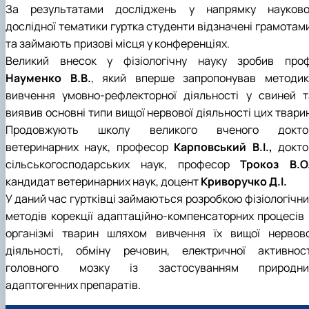
За результатами досліджень у напрямку науково
дослідної тематики гуртка студенти відзначені грамотами
та займають призові місця у конференціях.
Великий внесок у фізіологічну науку зробив проф
Науменко В.В.
, який вперше запропонував методик
вивчення умовно-рефлекторної діяльності у свиней т
виявив основні типи вищої нервової діяльності цих твари
Продовжують школу великого вченого докто
ветеринарних наук, професор
Карповський В.І.,
докто
сільськогосподарських наук, професор
Трокоз В.О.
кандидат ветеринарних наук, доцент
Криворучко Д.І.
У даний час гуртківці займаються розробкою фізіологічни
методів корекції адаптаційно-компенсаторних процесів 
організмі тварин шляхом вивчення їх вищої нервово
діяльності, обміну речовин, електричної активност
головного мозку із застосуванням природни
адаптогенних препаратів.