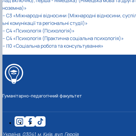
лад включно), перша - німецька) (Німецька мова та друга 
Кафедра англійської філології
ноземна)»
Кафедра фізичної культури і спорту
– С3 «Міжнародні відносини (Міжнародні відносини, суспі
Кафедра філософії та міжнародної
ьні комунікації та регіональні студії)»
комунікації
Кафедра психології
– С4 «Психологія (Психологія)»
Кафедра культурології
– С4 «Психологія (Практична соціальна психологія)»
– І10 «Соціальна робота та консультування»
Гуманітарно-педагогічний факультет
Україна, 03041, м. Київ, вул. Героїв