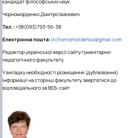
кандидат філософських наук
Кафедра англійської філології
Кафедра фізичної культури і спорту
Чорноморденко Дмитро Іванович
Кафедра філософії та міжнародної
комунікації
Тел.:
+38(093)793-56-38
Кафедра психології
Кафедра культурології
Електронна пошта:
d.chornomordenko@gmail.com
Редактор української версії сайту гуманітарно-
педагогічного факультету.
У випадку необхідності розміщення (дублювання)
інформації на сторінці факультету звертатися до
відповідального за ВЕБ-сайт