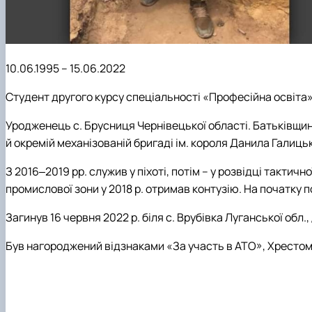
10.06.1995 – 15.06.2022
С
тудент другого курсу спеціальності «Професійна освіта
Уродженець с. Брусниця Чернівецької області. Батьківщину
й окремій механізованій бригаді ім. короля Данила Галиць
З 2016‒2019 рр. служив у піхоті, потім – у розвідці тактич
промислової зони у 2018 р. отримав контузію. На початку
Загинув 16 червня 2022 р. біля с. Врубівка Луганської обл.
Був нагороджений відзнаками «За участь в АТО», Хрестом