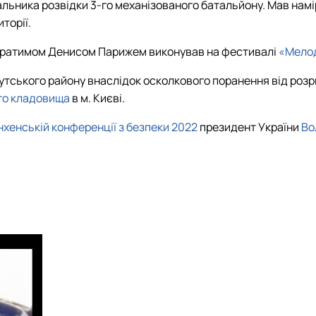
льника розвідки 3-го механізованого батальйону.
Мав намі
торії
.
 побратимом Денисом Парижем виконував на фестивалі
«Мелод
мутського району
внаслідок осколкового поранення від розри
го кладовища
в м. Києві.
хенській конференції з безпеки 2022
президент України
Во