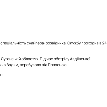
в спеціальність снайпера-розвідника. Службу проходив в 24
а Луганській областях. Під час обстрілу Авдіївської
ужив Вадим, перебувала під Попасною.
ння.