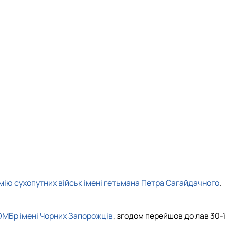
ію сухопутних військ імені гетьмана Петра Сагайдачного
.
ОМБр
імені Чорних Запорожців
, згодом перейшов до лав 30-