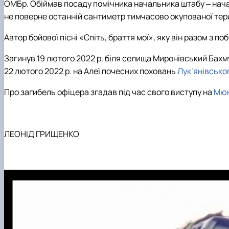
ОМБр
. Обіймав посаду помічника начальника штабу
‒
нача
не поверне останній сантиметр тимчасово окупованої тери
Автор бойової пісні «Спіть, браття мої», яку він разом з
Загинув 19 лютого 2022 р. біля селища Миронівський Бах
22 лютого 2022 р.
на Алеї почесних поховань
Лук
’
янівсько
Про загибель офіцера згадав під час свого виступу на
Мюн
ЛЕОНІД ГРИЩЕНКО