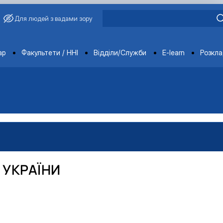
Для людей з вадами зору
ments
ар
Факультети / ННІ
Відділи/Служби
E-learn
Розкл
 УКРАЇНИ