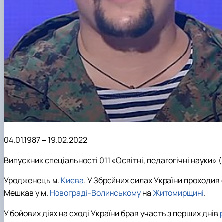
04.01.1987 ‒ 19.02.2022
Випускник спеціальності 011 «Освітні, педагогічні науки» (
Уродженець м.
Києва
.
У Збройних силах України
проходив
Мешкав у м.
Новограді-Волинському
на
Житомирщині
.
У бойових діях на сході України брав участь з перших днів