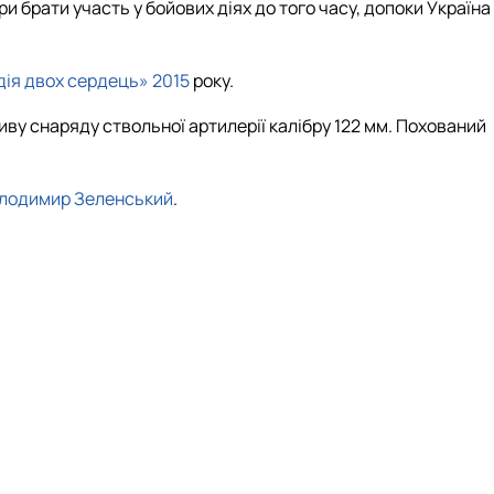
ри
брати участь у бойових діях до того часу, допоки Україна
ія двох сердець»
2015
року.
ву снаряду ствольної артилерії калібру 122 мм.
Похований
лодимир Зеленський
.