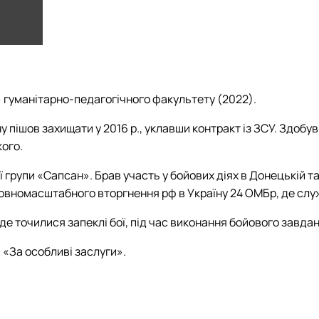
» гуманітарно-педагогічного факультету
(2022).
 пішов захищати у 2016 р., уклавши контракт із ЗСУ. Здобу
кого.
ної групи «Сапсан». Брав участь у бойових діях в Донецькій т
 повномасштабного вторгнення рф в Україну 24 ОМБр, де сл
, де точилися запеклі бої, під час виконання бойового завда
 «За особливі заслуги».