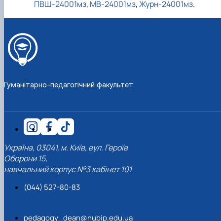
ПВШ-24001мз
,
МВ-24001мз
,
Журн-24001мз
.
Гуманітарно-педагогічний факультет
Україна, 03041, м. Київ, вул. Героїв
Оборони 15,
навчальний корпус №3 кабінет 101
(044) 527-80-83
pedagogy_dean@nubip.edu.ua