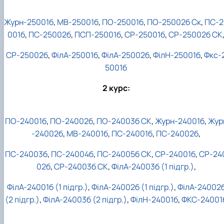
Кафедра англійської філології
Кафедра фізичної культури і спорту
Журн-25001б
,
МВ-25001б
,
ПО-25001б
,
ПО-25002б Ск
,
ПС-2
Кафедра філософії та міжнародної
001б
,
ПС-25002б
,
ПСП-25001б
,
СР-25001б
,
СР-25002б СК
комунікації
Кафедра психології
СР-25002б
,
ФілА-25001б
,
ФілА-25002б
,
ФілН-25001б
,
Фкс-
Кафедра культурології
5001б
2 курс:
ПО-24001б
,
ПО-24002б
,
ПО-24003б СК
,
Журн-24001б
,
Жур
-24002б
,
МВ-24001б
,
ПС-24001б
,
ПС-24002б
,
ПС-24003б
,
ПС-24004б
,
ПС-24005б СК
,
СР-24001б
,
СР-24
02б
,
СР-24003б СК
,
ФілА-24003б (1 підгр.)
,
ФілА-24001б (1 підгр.)
,
ФілА-24002б (1 підгр.)
,
ФілА-24002
(2 підгр.)
,
ФілА-24003б (2 підгр.)
,
ФілН-24001б
,
ФКС-24001