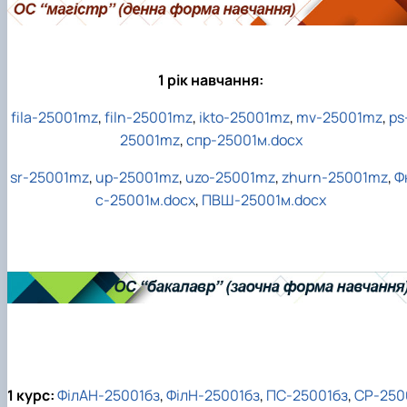
1 рік навчання:
fila-25001mz
,
filn-25001mz
,
ikto-25001mz
,
mv-25001mz
,
ps
25001mz
,
спр-25001м.docx
sr-25001mz
,
up-25001mz
,
uzo-25001mz
,
zhurn-25001mz
,
Ф
с-25001м.docx
,
ПВШ-25001м.docx
1 курс:
ФілАН-25001бз
,
ФілН-25001бз
,
ПС-25001бз
,
СР-250