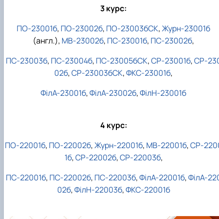
3 курс:
ПО-23001б
,
ПО-23002б
,
ПО-23003бСК
,
Журн-23001б
(англ.),
МВ-23002б
,
ПС-23001б
,
ПС-23002б
,
ПС-23003б
,
ПС-23004б
,
ПС-23005бСК
,
СР-23001б
,
СР-23
02б
,
СР-23003бСК
,
ФКС-23001б
,
ФілА-23001б
,
ФілА-23002б
,
ФілН-23001б
4 курс:
ПО-22001б
,
ПО-22002б
,
Журн-22001б
,
МВ-22001б
,
СР-220
1б
,
СР-22002б
,
СР-22003б
,
ПС-22001б
,
ПС-22002б
,
ПС-22003б
,
ФілА-22001б
,
ФілА-22
02б
,
ФілН-22003б
,
ФКС-22001б