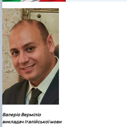
Валеріо Верміліо
викладач італійської мови