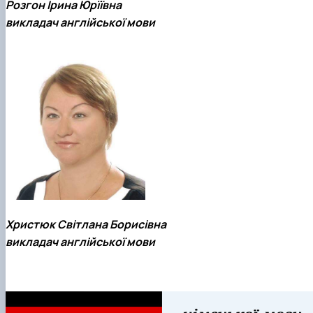
Розгон Ірина Юрїївна
викладач англійської мови
Христюк Світлана Борисівна
викладач англійської мови