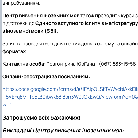
випробуванням.
Центр вивчення іноземних мов
також проводить курси з
підготовки до
Єдиного вступного іспиту в магістратуру
з іноземної мови (ЄВІ)
.
Заняття проводяться двічі на тиждень в очному та онлайн
форматах.
Контактна особа:
Розгон Ірина Юріївна - (067) 533-15-56
Онлайн-реєстрація за посиланням:
https://docs.google.com/forms/d/e/1FAIpQLSfTvWvcbiAxkEi
_5VEFq8MPfc5L30ibwk88I8pn3W9JOkEwQ/viewform?c=0&
w=1
Запрошуємо всіх бажаючих!
Викладачі Центру вивчення іноземних мов: