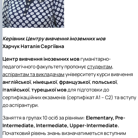
Кафедра англійської філології
Кафедра фізичної культури і спорту
Кафедра філософії та міжнародної
комунікації
Кафедра психології
Кафедра культурології
Керівник Центру вивчення іноземних мов
Харчук Наталія Сергіївна
Центр вивчення іноземних мов
гуманітарно-
педагогічного факультету пропонує
студентам,
аспірантам та викладачам
університету курси вивчення
англійської
,
німецької
,
французької
,
польської
,
італійської
,
турецької
мов
для підготовки до
сертифікаційних екзаменів (сертифікат А1 – С2) та вступу
до аспірантури.
Заняття в групах 10 осіб за рівнями:
Elementary, Pre-
Intermediate, Intermediate, Upper-Intermediate.
Початковий рівень знань визначатиметься вступним