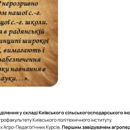
дділення у складі Київського сільськогосподарського ін
 агрофакультету Київського політехнічного інституту.
х Агро-Педагогічних Курсів.
Першим завідувачем агропеда