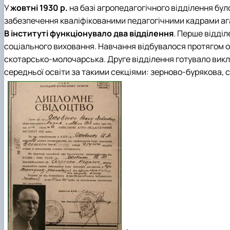
У
жовтні 1930 р.
на базі агропедагогічного відділення бу
забезпечення кваліфікованими педагогічними кадрами ага
В інституті функціонувало два відділення
. Перше відділ
соціального виховання. Навчання відбувалося протягом одн
скотарсько-молочарська. Друге відділення готувало викла
середньої освіти за такими секціями: зерново-бурякова,