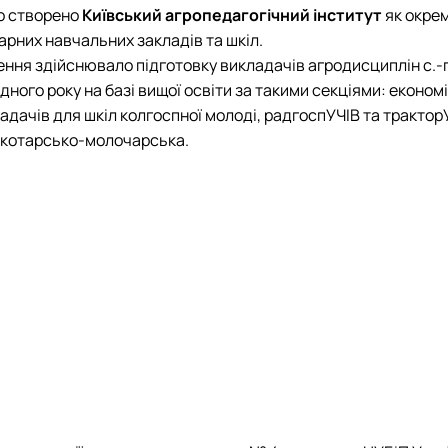
ло створено
Київський агропедагогічний інститут
як окрем
рних навчальних закладів та шкіл.
ення здійснювало підготовку викладачів агродисциплін с.-г. 
ого року на базі вищої освіти за такими секціями: економік
дачів для шкіл колгоспної молоді, радгоспУЧІВ та тракторУ
 скотарсько-молочарська.