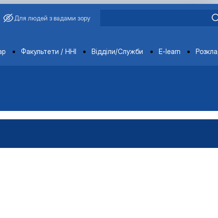
Для людей з вадами зору
ments
ар
Факультети / ННІ
Відділи/Служби
E-learn
Розкл