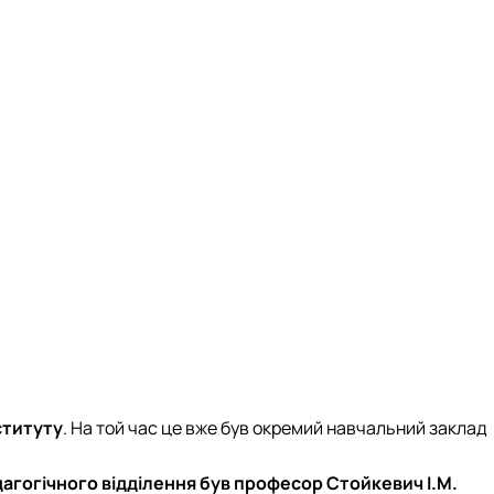
ституту
. На той час це вже був окремий навчальний заклад
гогічного відділення був професор Стойкевич І.М.