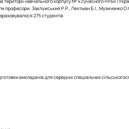
а території навчального корпусу № 4 сучасного НУБіП Укра
ли професори: Заклужський Р.Р., Лехтман Б.І., Музиченко О.Ф.
нараховувалося 275 студентів.
дготовки викладачів для середніх спеціальних сільськогосп