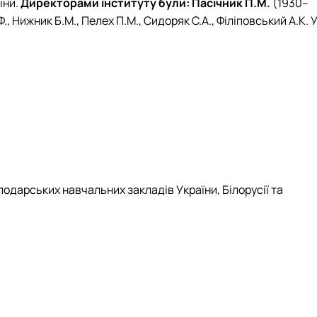
їни.
Директорами інституту були: Пасічник П.М.
(1930–
, Нижник Б.М., Пелех П.М., Сидоряк С.А., Філіповський А.К. У
одарських навчальних закладів України, Білорусії та