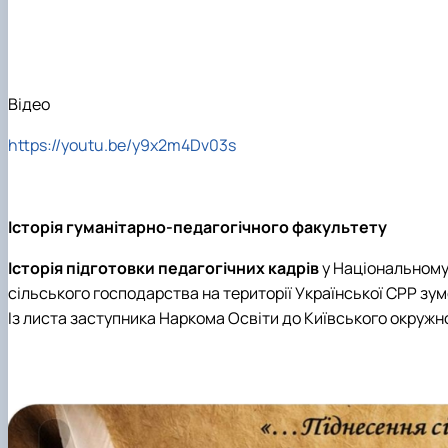
Медіалабораторія
ЄВІ
Розклад занять
Онлайн-лекторій
Фотостудія
Вартість навчання
Старостат
Наукові школи
Телестудія
Центр профорієнтаційної роботи та сприяння працев
Електронні навчальні курси (Elearn)
Галерея відомих випускників
ДЕНЬ ВІДКРИТИХ ДВЕРЕЙ
Відповідальні за інформаційне наповнення веб-сторін
Відео
Виховна робота
https://youtu.be/y9x2m4Dv03s
Пам'яті студентів та випускників факультету – захисни
Історія гуманітарно-педагогічного факультету
Історія підготовки педагогічних кадрів
у Національному 
сільського господарства на території Української СРР зум
Із листа заступника Наркома Освіти до Київського окружн