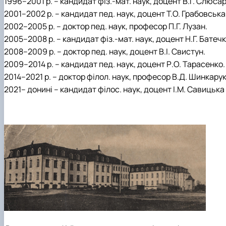
1996–2001 р. – кандидат фіз.-мат. наук, доцент В.Г. Слюса
2001–2002 р. – кандидат пед. наук, доцент Т.О. Грабовська
2002–2005 р. – доктор пед. наук, професор П.Г. Лузан.
2005–2008 р. – кандидат фіз.-мат. наук, доцент Н.Г. Батечк
2008–2009 р. – доктор пед. наук, доцент В.І. Свистун.
2009–2014 р. – кандидат пед. наук, доцент Р.О. Тарасенко.
2014–2021 р. – доктор філол. наук, професор В.Д. Шинкару
2021– донині – кандидат філос. наук, доцент І.М. Савицька