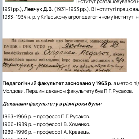
Інститут розташовувався н
1931 рр.),
Левчук Д.В.
(1931–1933 рр.). В інституті працюва
1933–1934 н. р. у Київському агропедагогічному інституті 
Педагогічний факультет засновано у 1963 р.
з метою пі
Молдови. Першим деканом факультету був П.Г. Русаков.
Деканами факультету в різні роки були:
1963–1966 р. – професор П.Г. Русаков.
1966–1989 р. – професор І.В. Хоменко.
1989–1996 р. – професор І.А. Кравець.