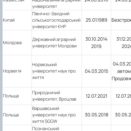
університет
Північно-Західний
25.01.1989
Безстро
Китай
сільськогосподарський
університет КНР
30.10.2014
31.12.
Державний аграрний
Молдова
університет Молдови
2019
202
04.03.2
Норвезький
Норвегія
університет наук про
04.03.2015
автом
життя
Продов
Природничий
Польща
12.07.2021
12.07.
університет, Вроцлав
Варшавський
30.05.2018
30.05.
Польща
університет наук про
життя SGGW
Познанський