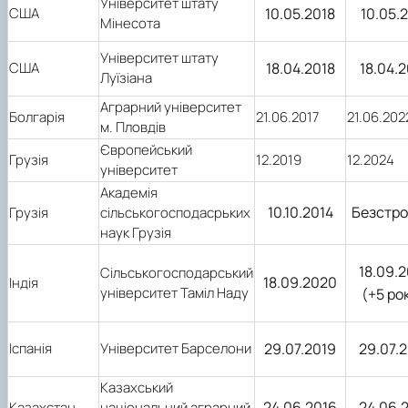
Університет штату
США
10.05.2018
10.05.
Мінесота
Університет штату
США
18.04.2018
18.04.
Луїзіана
Аграрний університет
Болгарія
21.06.2017
21.06.202
м. Пловдів
Європейський
Грузія
12.2019
12.2024
університет
Академія
10.10.2014
Безстро
Грузія
сільськогосподасрьких
наук Грузія
18.09.
Сільськогосподарський
18.09.2020
Індія
університет Таміл Наду
(+5 ро
Іспанія
Університет Барселони
29.07.2019
29.07.
Казахський
24.06.2016
24.06.
Казахстан
національний аграрний