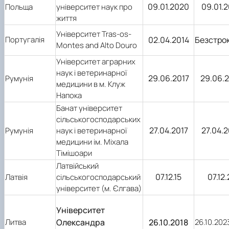
09.01.2020
09.01.
Польща
університет наук про
життя
Університет Tras-os-
Португалія
02.04.2014
Безстро
Montes and Alto Douro
Університет аграрних
наук і ветеринарної
29.06.2017
29.06.
Румунія
медицини в м. Клуж
Напока
Банат університет
сільськогосподарських
27.04.2017
27.04.
Румунія
наук і ветеринарної
медицини ім. Міхала
Тімішоари
Латвійський
07.12.15
07.12
Латвія
сільськогосподарський
університет (м. Єлгава)
Університет
Литва
26.10.202
Олександра
26.10.2018