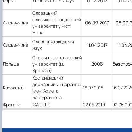
Корея
Університет Чонбук
01.12.2017
01.12.
Словацький
сільськогосподарський
06.09.2017
06.09.
Словаччина
університет у місті
Нітра
Словацька академія
Словаччина
11.04.2017
11.04.
наук
Сільськогосподарський
2006
безстро
Польща
університет (м.
Вроцлав)
Костанайський
державний університет
Казахстан
16.07.2018
16.07.202
імені Ахмета
Байтурсинова
Франція
ISA LILLЕ
02.05.2019
02.05.20