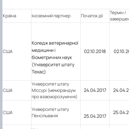
факультетом ветеринарної медицини …
НОВИНИ
Вступ 2022 рік
Скринька довіри
Вступ 2021 рік
Термін /
Вступ 2020 рік
Країна
Іноземний партнер
Початок дії
завершен
Вступ 2019 рік
Вступ 2018 рік
Коледж ветеринарної
медицини і
02.10.2018
02.10.
США
біометричних наук
(Університет штату
Техас)
Університет штату
24.04.2017
24.04.
США
Міссурі (меморандум
про взаєморозуміння)
Університет штату
25.04.
США
Пенсільванія
25.04.2017