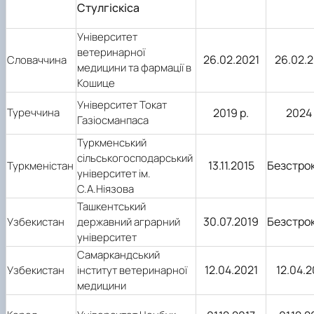
Стулгіскіса
Університет
ветеринарної
26.02.2021
26.02.
Словаччина
медицини та фармації в
Кошице
Університет Токат
Туреччина
2019 р.
2024 
Газіосманпаса
Туркменський
сільськогосподарський
13.11.2015
Безстро
Туркменістан
університет ім.
С.А.Ніязова
Ташкентський
30.07.2019
Безстро
Узбекистан
державний аграрний
університет
Самаркандський
12.04.2021
12.04.
Узбекистан
інститут ветеринарної
медицини