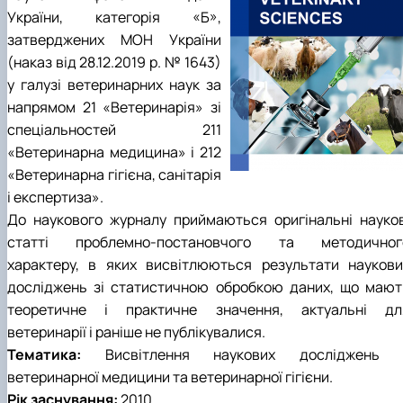
факультетом ветеринарної медицини …
НОВИНИ
Вступ 2022 рік
України, категорія «Б»,
Скринька довіри
Вступ 2021 рік
затверджених МОН України
Вступ 2020 рік
(наказ від 28.12.2019 р. № 1643)
Вступ 2019 рік
у галузі ветеринарних наук за
Вступ 2018 рік
напрямом 21 «Ветеринарія» зі
спеціальностей 211
«Ветеринарна медицина» і 212
«Ветеринарна гігієна, санітарія
і експертиза».
До наукового журналу приймаються оригінальні науков
статті проблемно-постановчого та методичног
характеру, в яких висвітлюються результати наукови
досліджень зі статистичною обробкою даних, що мают
теоретичне і практичне значення, актуальні дл
ветеринарії і раніше не публікувалися.
Тематика:
Висвітлення наукових досліджень 
ветеринарної медицини та ветеринарної гігієни.
Рік заснування:
2010