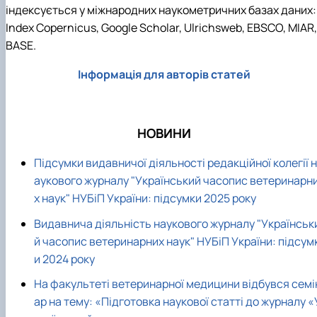
індексується у міжнародних наукометричних базах даних:
Index Copernicus, Google Scholar, Ulrichsweb, EBSCO, МIAR,
BASE.
Інформація для авторів статей
НОВИНИ
Підсумки видавничої діяльності редакційної колегії н
аукового журналу "Український часопис ветеринарн
х наук" НУБіП України: підсумки 2025 року
Видавнича діяльність наукового журналу "Українськ
й часопис ветеринарних наук" НУБіП України: підсум
и 2024 року
На факультеті ветеринарної медицини відбувся семі
ар на тему: «Підготовка наукової статті до журналу «