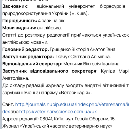
Засновник:
Національний університет біоресурсів 
природокористування України (м. Київ).
Періодичність:
4 рази на рік.
Мови видання:
англійська.
Статті до розгляду редколегії приймаються українською
англійською мовами.
Головний редактор:
Грищенко Вікторія Анатоліївна.
Заступник редактора:
Ткачук Світлана Алімівна.
Відповідальний секретар:
Мельник Вікторія Іванівна.
Заступник відповідального секретаря:
Куліда Марі
Анатоліївна.
До складу редакції журналу входять видатні вітчизняні т
зарубіжні вчені з напряму «Ветеринарія».
Сайт:
http://journals.nubip.edu.ua/index.php/Veterenarna/i
dex
або
https://veterinaryscience.com.ua/uk
Адреса редакції: 03041, Київ, вул. Героїв Оборони, 15.
Журнал «Український часопис ветеринарних наук»