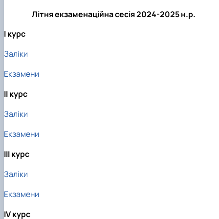
факультетом ветеринарної медицини …
НОВИНИ
Вступ 2022 рік
Літня екзаменаційна сесія 2024-2025 н.р.
Скринька довіри
Вступ 2021 рік
Вступ 2020 рік
І курс
Вступ 2019 рік
Вступ 2018 рік
Заліки
Екзамени
ІІ курс
Заліки
Екзамени
ІІІ курс
Заліки
Екзамени
ІV курс