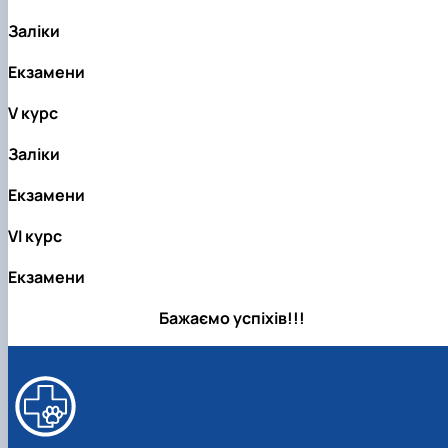
Заліки
Екзамени
V курс
Заліки
Екзамени
VІ курс
Екзамени
Бажаємо успiхiв!!!