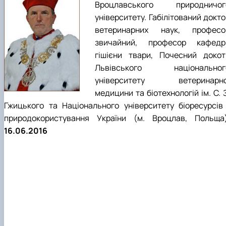
Вроцлавського природничог
університету. Габілітований докт
ветеринарних наук, професо
звичайний, професор кафедр
гішієни твари, Почесний докот
Львівського національног
університету ветеринарно
медицини та біотехнологій ім. С. 
Гжицького та Національного університету біоресурсів 
природокористування України (м. Вроцлав, Польща)
16.06.2016