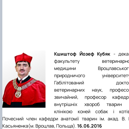
Кшиштоф Йозеф Кубяк
- дека
факультету ветеринарно
медицини Вроцлавськог
природничого університету
Габілітований докто
ветеринарних наук, професо
звичайний, професор кафедр
внутрішніх хвороб тварин 
клінікою коней собак і котів
Почесний член кафедри анатомії тварин ім. акад. В. Г
Касьяненка(м. Вроцлав, Польща).
16.06.2016