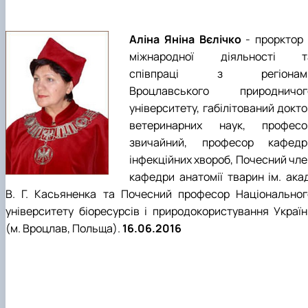
Аліна Яніна Вєлічко
- прорктор 
міжнародної діяльності т
співпраці з регіонам
Вроцлавського природничог
університету, габілітований докт
ветеринарних наук, професо
звичайний, професор кафедр
інфекційних хвороб, Почесний чле
кафедри анатомії тварин ім. акад
В. Г. Касьяненка та Почесний професор Національног
університету біоресурсів і природокористування Україн
(м. Вроцлав, Польща).
16.06.2016