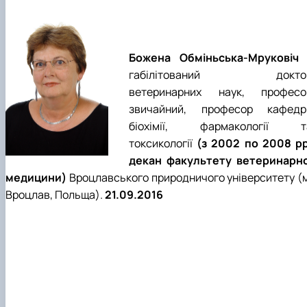
Божена Обміньська-Мруковіч
габілітований докто
ветеринарних наук, професо
звичайний, професор кафедр
біохімії, фармакології т
токсикології
(з 2002 по 2008 рр
декан факультету ветеринарно
медицини)
Вроцлавського природничого університету (м
Вроцлав, Польща).
21.09.2016