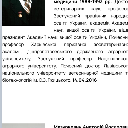
медицини 1988-1993 рр.
Докто
ветеринарних наук, професор
Заслужений працівник народно
освіти України, академік Академі
наук вищої освіти України, віце
президент Академії наук вищої освіти України, Почесни
професор Харківської державної зооветеринарно
академії, Дніпропетровського державного аграрног
університету, Заслужений професор Національног
аграрного університету, Почесний доктор Львівськог
національного університету ветеринарної медицини т
біотехнологій ім. С.З. Гжицького.
14.04.2016
Мазуркевич Анатолій Йосипови