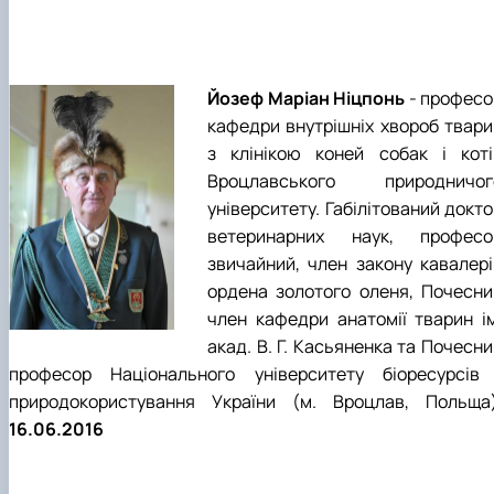
Йозеф Маріан Ніцпонь
- професо
кафедри внутрішніх хвороб твари
з клінікою коней собак і коті
Вроцлавського природничог
університету. Габілітований докт
ветеринарних наук, професо
звичайний, член закону кавалері
ордена золотого оленя, Почесни
член кафедри анатомії тварин ім
акад. В. Г. Касьяненка та Почесн
професор Національного університету біоресурсів 
природокористування України (м. Вроцлав, Польща)
16.06.2016