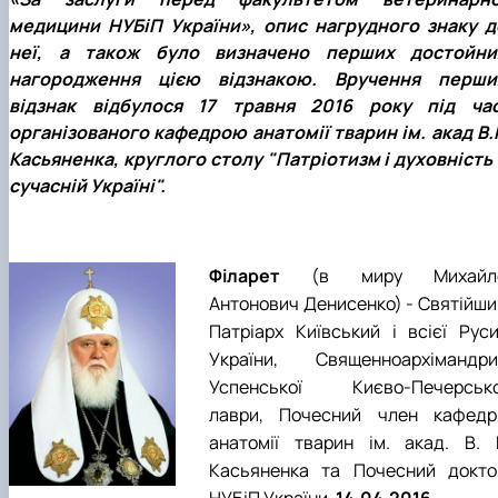
факультетом ветеринарної медицини …
НОВИНИ
Вступ 2022 рік
медицини НУБіП України», опис нагрудного знаку д
Скринька довіри
Вступ 2021 рік
неї, а також було визначено перших достойни
Вступ 2020 рік
нагородження цією відзнакою. Вручення перши
Вступ 2019 рік
відзнак відбулося 17 травня 2016 року під час
Вступ 2018 рік
організованого кафедрою анатомії тварин ім. акад В.Г
Касьяненка, круглого столу "Патріотизм і духовність 
сучасній Україні".
Філарет
(в миру Михайл
Антонович Денисенко) - Святійши
Патріарх Київський і всієї Руси
України, Священноархімандри
Успенської Києво-Печерсько
лаври, Почесний член кафедр
анатомії тварин ім. акад. В. Г
Касьяненка та Почесний докто
НУБіП України.
14.04.2016