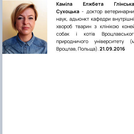
Каміла Елжбета Глінська
Сухоцька
- доктор ветеринарни
наук, адьюнкт кафедри внутрішні
хвороб тварин з клінікою коней
собак і котів Вроцлавськог
природничого університету (м
Вроцлав, Польща).
21.09.2016