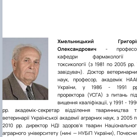
Хмельницький Григорі
Олександрович
- професо
кафедри фармакології 
токсикології (з 1981 по 2005 рр. 
завідувач). Доктор ветеринарни
наук, професор, академік НАА
України, у 1986 - 1991 рр
проректора (УСГА) з питань під
вищення кваліфікації, у 1991 - 19
рр. академік-секретар відділення тваринництва т
ветеринарії Української академії аграр­них наук, з 2005 
2010 рр. директор НДІ здоров'я тварин Національног
аграрного університету (нині — НУБіП Украї­ни), Почесни