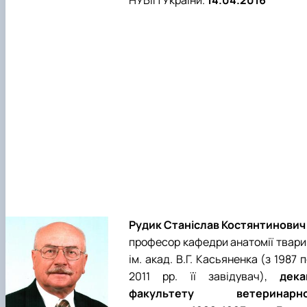
Рудик Станіслав Костянтинович 
професор кафедри анатомії твари
ім. акад. В.Г. Касьяненка (з 1987 
2011 рр. її завідувач),
дека
факультету ветеринарно