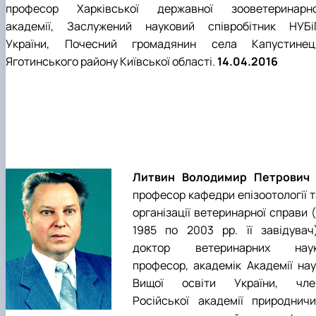
професор Харківської дер­жавної зооветеринарно
академії, Заслужений науковий співро­бітник НУБі
України, Почесний громадянин села Капустинец
Яготинського району Київської області.
14.04.2016
Литвин Володимир Петрович 
професор кафедри епізоотології т
організації ветеринарної справи 
1985 по 2003 рр. її завідувач)
доктор ветеринарних наук
професор, академік Академії нау
Вищої освіти України, чле
Російської академії природничи