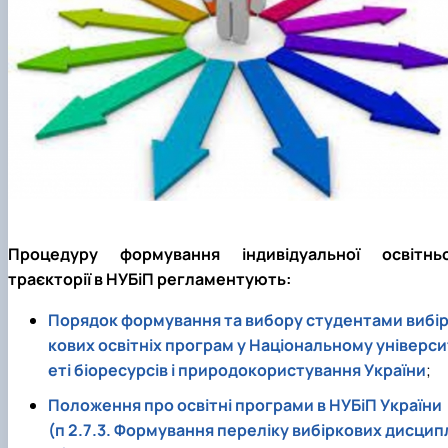
факультетом ветеринарної медицини …
НОВИНИ
Вступ 2022 рік
Скринька довіри
Вступ 2021 рік
Вступ 2020 рік
Вступ 2019 рік
Вступ 2018 рік
Процедуру формування індивідуальної освітньо
траєкторії в НУБіП регламентують:
Порядок формування та вибору студентами вибі
кових освітніх програм у Національному універси
еті біоресурсів і природокористування України
;
Положення про освітні програми в НУБіП України
(п 2.7.3. Формування переліку вибіркових дисцип