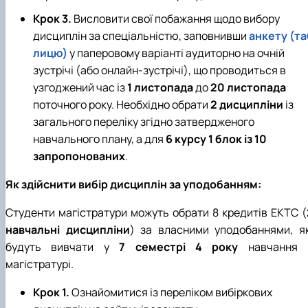
Крок 3.
Висловити свої побажання щодо вибору
дисциплін за спеціальністю, заповнивши
анкету (та
лицю)
у паперовому варіанті аудиторно на очній
зустрічі (або онлайн-зустрічі), що проводиться в
узгоджений час із
1 листопада
до
20 листопада
поточного року. Необхідно обрати
2 дисципліни
із
загального переліку згідно затвердженого
навчального плану, а для
6 курсу 1 блок із 10
запропонованих
.
Як здійснити вибір дисциплін за уподобанням:
Студенти магістратури можуть обрати 8 кредитів EKTC (
навчальні дисципліни
) за власними уподобаннями, як
будуть вивчати у
7 семестрі 4 року
навчання 
магістратурі.
Крок 1.
Ознайомитися із переліком вибіркових