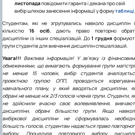
листопада
повідомити гаранта і декана про свій
вибір шляхом занесення інформації у форму
таблиці
.
Студентам, які не згрупувались навколо дисциплін і
кількістю
16 осіб
, дають право повторно обрат
дисципліни із інших спеціалізацій. До
1 грудня
формуют
групи студентів для вивчення дисциплін спеціалізацій.
Увага!!!
Важлива інформація! У зв’язку із фінансовим
обмеженнями, що вимагають формування групи магістрі
не менше 15 чоловік, вибір студентів аналізуєтьс
проектною групою ОПП, проводиться корегуванн
навчального плану, у який вводяться дисципліни, як
обрані не менше ніж 2/3 голосів членів групи. Студенти, я
не здійснили вчасно своє волевиявлення, вивчают
дисципліни, обрані більшістю групи. Якщо навкол
вибіркової дисципліни не сформувалась необхідн
більшість голосів, студентам надається право повторног
вибору. Процедура повторного вибору дисциплі