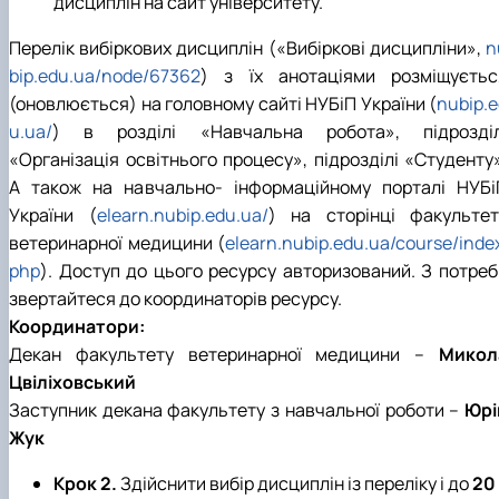
дисциплін на сайт університету.
Перелік вибіркових дисциплін («Вибіркові дисципліни»,
n
bip.edu.ua/node/67362
) з їх анотаціями розміщуєтьс
(оновлюється) на головному сайті НУБіП України (
nubip.e
u.ua/
) в розділі «Навчальна робота», підрозділ
«Організація освітнього процесу», підрозділі «Студенту»
А також на навчально- інформаційному порталі НУБі
України (
elearn.nubip.edu.ua/
) на сторінці факультет
ветеринарної медицини (
elearn.nubip.edu.ua/course/inde
php
). Доступ до цього ресурсу авторизований. З потреб
звертайтеся до координаторів ресурсу.
Координатори:
Декан факультету ветеринарної медицини –
Микол
Цвіліховський
Заступник декана факультету з навчальної роботи –
Юрі
Жук
Крок 2.
Здійснити вибір дисциплін із переліку і до
20