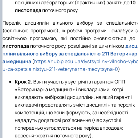
лекційних і лабораторних (практичних) занять до
10
листопада
поточного року.
Перелік дисциплін вільного вибору за спеціальніст
(освітньою програмою), їх робочі програми і силабуси з
освітньою програмою, які постійно оновлюються д
листопада
поточного року, розміщені за цим лінком
дисц
пліни вільного вибору за спеціальністю 211 Ветеринар
а медицина
(
https://nubip.edu.ua/dystsypliny-vilnoho-vyb
u-za-spetsialnistyu-211-veterynarna-medytsyna-0
)
Крок 2.
Взяти участь у зустрічі із гарантом ОПП
«Ветеринарна медицина» і викладачами, котрі
викладають вибіркові дисципліни, на який гарант і
викладачі представлять зміст дисциплін та перелік
компетенцій, що вони формують, за необхідності
нададуть додаткові роз’яснення (час зустрічі
попередньо узгоджується на період впродовж
вересня-жовтня поточного року).