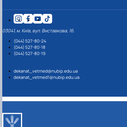
факультетом ветеринарної медицини …
НОВИНИ
Вступ 2022 рік
Скринька довіри
Вступ 2021 рік
Вступ 2020 рік
Вступ 2019 рік
Вступ 2018 рік
03041, м. Київ, вул. Виставкова, 16.
(044) 527-80-24
(044) 527-80-18
(044) 527-80-19
dekanat_vetmed@nubip.edu.ua
dekanat_vetmed1@nubip.edu.ua