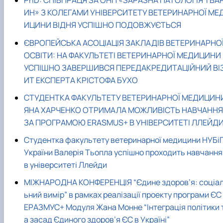
PhD: СПІВПРАЦЯ ЗА ОНП «ЗАРАЗНА ПАТОЛОГІЯ ТВА
ИН» З КОЛЕГАМИ УНІВЕРСИТЕТУ ВЕТЕРИНАРНОЇ МЕ
ИЦИНИ ВІДНЯ УСПІШНО ПОДОВЖУЄТЬСЯ
ЄВРОПЕЙСЬКА АСОЦІАЦІЯ ЗАКЛАДІВ ВЕТЕРИНАРНО
ОСВІТИ: НА ФАКУЛЬТЕТІ ВЕТЕРИНАРНОЇ МЕДИЦИНИ
УСПІШНО ЗАВЕРШИВСЯ ПЕРЕДАКРЕДИТАЦІЙНИЙ ВІ
ИТ ЕКСПЕРТА КРІСТОФА БУХО
СТУДЕНТКА ФАКУЛЬТЕТУ ВЕТЕРИНАРНОЇ МЕДИЦИН
ЯНА ХАРЧЕНКО ОТРИМАЛА МОЖЛИВІСТЬ НАВЧАННЯ
ЗА ПРОГРАМОЮ ERASMUS+ В УНІВЕРСИТЕТІ ЛЛЕЙД
Студентка факультету ветеринарної медицини НУБі
України Валерія Тьопла успішно проходить навчання
в університеті Ллейди
МІЖНАРОДНА КОНФЕРЕНЦІЯ “Єдине здоров’я: соціа
ьний вимір” в рамках реалізації проекту програми ЄС
ЕРАЗМУС+ Модуля Жана Монне “Інтеграція політики 
а засад Єдиного здоров’я ЄС в Україні”