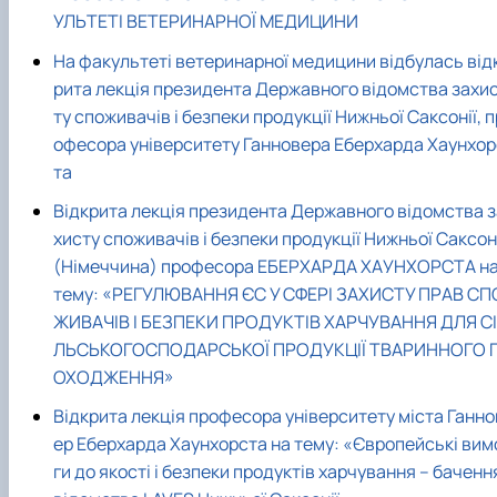
УЛЬТЕТІ ВЕТЕРИНАРНОЇ МЕДИЦИНИ
На факультеті ветеринарної медицини відбулась від
рита лекція президента Державного відомства захи
ту споживачів і безпеки продукції Нижньої Саксонії, п
офесора університету Ганновера Еберхарда Хаунхор
та
Відкрита лекція президента Державного відомства з
хисту споживачів і безпеки продукції Нижньої Саксон
(Німеччина) професора ЕБЕРХАРДА ХАУНХОРСТА н
тему: «РЕГУЛЮВАННЯ ЄС У СФЕРІ ЗАХИСТУ ПРАВ СП
ЖИВАЧІВ І БЕЗПЕКИ ПРОДУКТІВ ХАРЧУВАННЯ ДЛЯ СІ
ЛЬСЬКОГОСПОДАРСЬКОЇ ПРОДУКЦІЇ ТВАРИННОГО 
ОХОДЖЕННЯ»
Відкрита лекція професора університету міста Ганно
ер Еберхарда Хаунхорста на тему: «Європейські вим
ги до якості і безпеки продуктів харчування – баченн