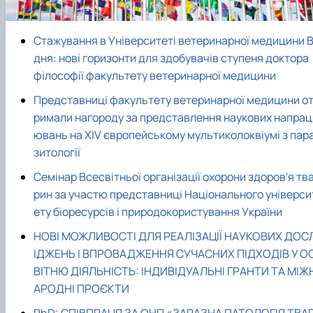
факультетом ветеринарної медицини …
НОВИНИ
Вступ 2022 рік
Скринька довіри
Вступ 2021 рік
Вступ 2020 рік
Стажування в Університеті ветеринарної медицини В
Вступ 2019 рік
дня: нові горизонти для здобувачів ступеня доктора
Вступ 2018 рік
філософії факультету ветеринарної медицини
Представниці факультету ветеринарної медицини о
римали нагороду за представлення наукових напрац
ювань на XIV європейському мультиколоквіумі з пар
зитології
Семінар Всесвітньої організації охорони здоров'я тв
рин за участю представниці Національного універси
ету біоресурсів і природокористування України
НОВІ МОЖЛИВОСТІ ДЛЯ РЕАЛІЗАЦІЇ НАУКОВИХ ДОС
ІДЖЕНЬ І ВПРОВАДЖЕННЯ СУЧАСНИХ ПІДХОДІВ У О
ВІТНЮ ДІЯЛЬНІСТЬ: ІНДИВІДУАЛЬНІ ГРАНТИ ТА МІЖ
АРОДНІ ПРОЄКТИ