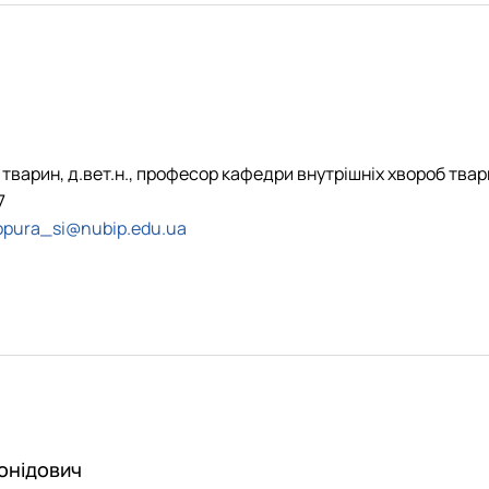
тварин, д.вет.н., професор кафедри внутрішніх хвороб тва
7
opura_si@nubip.edu.ua
онідович