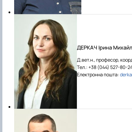
ДЕРКАЧ Ірина Михайл
Д.вет.н., професор,
коорд
Тел.: +38 (044) 527-80-2
Електронна пошта:
derk