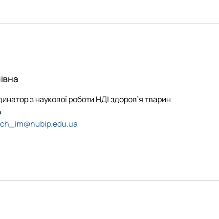
івна
инатор з наукової роботи НДІ здоров’я тварин
4
ach_im@nubip.edu.ua