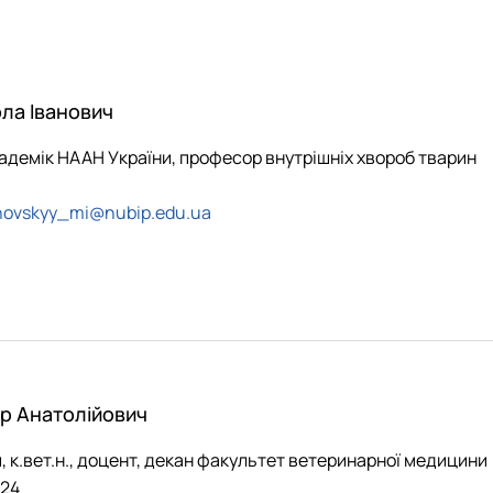
роходька
Вступ 2019 рік
Вступ 2018 рік
ла Іванович
академік НААН України, професор внутрішніх хвороб тварин
ндовані вченою радою факультет…
ihovskyy_mi@nubip.edu.u
а
льтетом ветеринарної медицини …
р Анатолійович
, к.вет.н., доцент, декан факультет ветеринарної медицини
-24