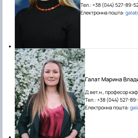
Тел.: +38 (044) 527-89-5
Електронна пошта:
gala
Галат Марина Влад
Д.вет.н., професор каф
Тел.: +38 (044) 527-89
Електронна пошта:
gal