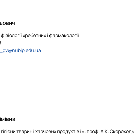
льович
 фізіології хребетних і фармакології
9
o_gv@nubip.edu.ua
імівна
 гігієни тварин і харчових продуктів ім. проф. А.К. Скороход