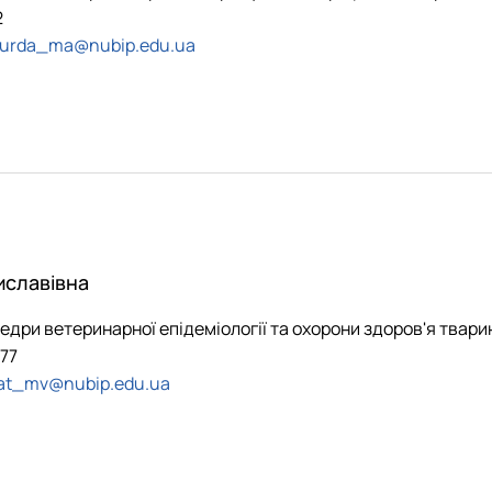
2
burda_ma@nubip.edu.ua
иславівна
едри ветеринарної епідеміології та охорони здоров'я твари
-77
at_mv@nubip.edu.ua