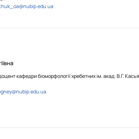
chuk_oa@nubip.edu.ua
іївна
 доцент кафедри біоморфології хребетних ім. акад. В.Г. Кась
1
egney@nubip.edu.ua