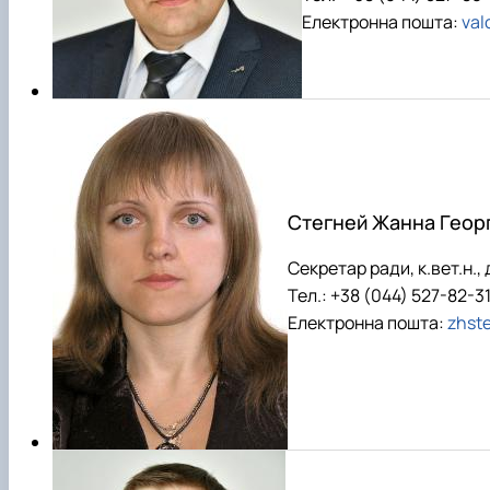
Електронна пошта:
val
Стегней Жанна Георг
Секретар ради, к.вет.н.,
Тел.: +38 (044) 527-82-3
Електронна пошта:
zhst