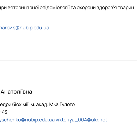
дри ветеринарної епідеміології та охорони здоров'я тварин
harov.s@nubip.edu.ua
Анатоліївна
дри біохімії ім. акад. М.Ф. Гулого
3-43
yschenko@nubip.edu.ua
viktoriya_004@ukr.net