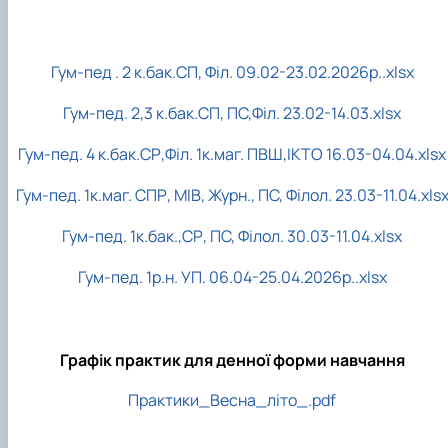
Department of English for Technical and
Agrobiological Specialties
Department of English Philology
Гум-пед . 2 к.бак.СП, Філ. 09.02-23.02.2026р..xlsx
Department of Physical Education
Department of Philosophy and International
Гум-пед. 2,3 к.бак.СП, ПС,Філ. 23.02-14.03.xlsx
Communication
Department of Psychology
Гум-пед. 4 к.бак.СР,Філ. 1к.маг. ПВШ,ІКТО 16.03-04.04.xlsx
Department of Culturology
Гум-пед. 1к.маг. СПР, МІВ, Журн., ПС, Філол. 23.03-11.04.xls
Гум-пед. 1к.бак.,СР, ПС, Філол. 30.03-11.04.xlsx
Гум-пед. 1р.н. УП. 06.04-25.04.2026р..xlsx
Графік практик для денної форми навчання
Практики_Весна_літо_.pdf