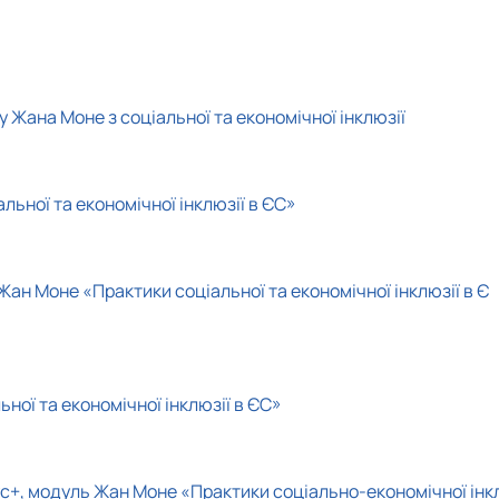
ничій та інноваційній сферах
в (здобувачів) кафедри
 Жана Моне з соціальної та економічної інклюзії
ьної та економічної інклюзії в ЄС»
Жан Моне «Практики соціальної та економічної інклюзії в Є
ної та економічної інклюзії в ЄС»
ус+, модуль Жан Моне «Практики соціально-економічної інк