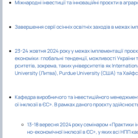
Міжнародні інвестиції та інноваційні проєкти в аграр
Завершення серії осінніх освітніх заходів в межах і
23-24 жовтня 2024 року у межах імплементації проє
економіки: глобальні тенденції, можливості України 
рситетів, зокрема, таких університетів як Internation
University (Литва), Purdue University (США) та Хайфс
Кафедра виробничого та інвестиційного менеджмен
ої інклюзії в ЄС». В рамках даного проєкту здійсню
13-18 вересня 2024 року семінаром «Практики і
но-економічної інклюзії в ЄС», у яких всі НПП