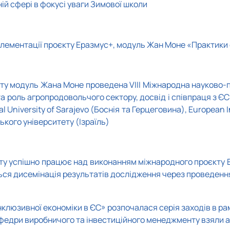
ній сфері в фокусі уваги Зимової школи
мплементації проєкту Еразмус+, модуль Жан Моне «Практики 
кту модуль Жана Моне проведена VIIІ Міжнародна науково-
та роль агропродовольчого сектору, досвід і співпраця з Є
al University of Sarajevo (Боснія та Герцеговина), European
ького університету (Ізраїль)
ту успішно працює над виконанням міжнародного проєкту 
ється дисемінація результатів дослідження через проведення
нклюзивної економіки в ЄС» розпочалася серія заходів в р
 кафедри виробничого та інвестиційного менеджменту взяли 