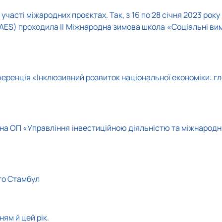
асті міжародних проєктах. Так, з 16 по 28 січня 2023 року
AES) проходила ІІ Міжнародна зимова школа «Соціальні вим
ренція «Інклюзивний розвиток національної економіки: гл
я на ОП «Управління інвестиційною діяльністю та міжнарод
то Стамбул
ям й цей рік.