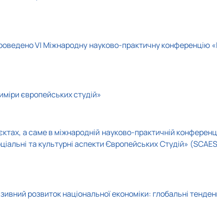
проведено VI Міжнародну науково-практичну конференцію «
иміри європейських студій»
тах, а саме в міжнародній науково-практичній конференці
іальні та культурні аспекти Європейських Студій» (SCAE
зивний розвиток національної економіки: глобальні тенден