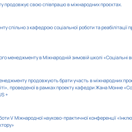
у продовжує свою співпрацю в міжнародних проєктах.
у спільно з кафедрою соціальної роботи та реабілітації 
ого менеджменту в Міжнародній зимовій школі «Соціальні в
енеджменту продовжують брати участь в міжнародних проєк
іті», проведеної в рамках проекту кафедри Жана Монне «Соц
US +
боти V Міжнародної науково-практичної конференції «Інклю
ектору»