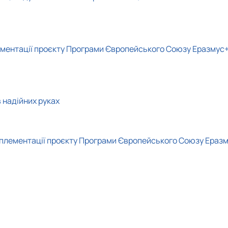
лементації проєкту Програми Європейського Союзу Еразмус+
 надійних руках
 імплементації проєкту Програми Європейського Союзу Ераз