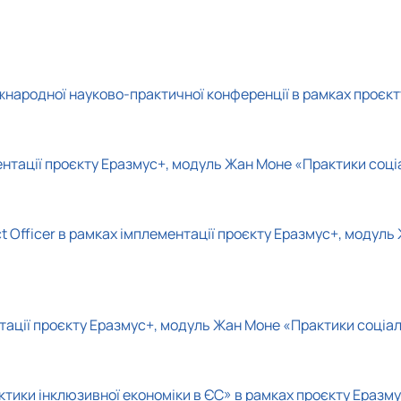
тування
.Слупськ, Польща)
Архів
Співпраця у навчальній, науковій, вироб
Архів подій
Напрями наукових досліджень аспіранті
ення»
ія)
Партнери
Консультаційні послуги, тренінги
Події
жнародної науково-практичної конференції в рамках проєкту
Архів Подій
нтації проєкту Еразмус+, модуль Жан Моне «Практики соціал
t Officer в рамках імплементації проєкту Еразмус+, модуль 
нтації проєкту Еразмус+, модуль Жан Моне «Практики соціаль
ктики інклюзивної економіки в ЄС» в рамках проєкту Еразм