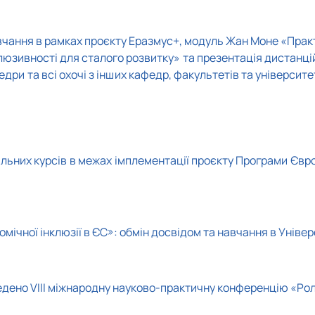
вчання в рамках проєкту Еразмус+, модуль Жан Моне «Практ
люзивності для сталого розвитку» та презентація дистанці
дри та всі охочі з інших кафедр, факультетів та університ
льних курсів в межах імплементації проєкту Програми Єв
мічної інклюзії в ЄС»: обмін досвідом та навчання в Універ
ено VIІІ міжнародну науково-практичну конференцію «Роль