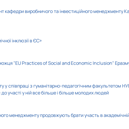
нт кафедри виробничого та інвестиційного менеджменту Ка
чної інклюзії в ЄС»
ожця "EU Practices of Social and Economic Inclusion" Ера
 у співпраці з гуманітарно-педагогічним факультетом НУБ
 до участі у ній все більше і більше молодих людей
ного менеджменту продовжують брати участь в академічній