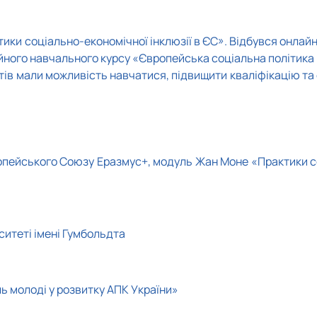
ики соціально-економічної інклюзії в ЄС». Відбувся онлай
йного навчального курсу «Європейська соціальна політика 
етів мали можливість навчатися, підвищити кваліфікацію та
ропейського Союзу Еразмус+, модуль Жан Моне «Практики с
ситеті імені Гумбольдта
 молоді у розвитку АПК України»