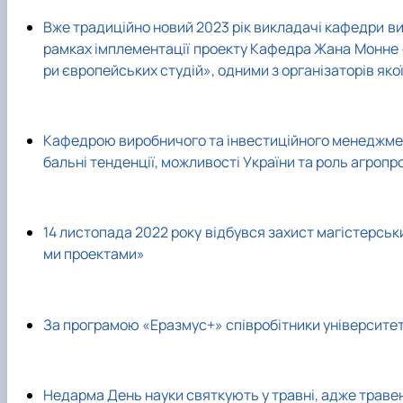
Вже традиційно новий 2023 рік викладачі кафедри ви
рамках імплементації проекту Кафедра Жана Монне «
ри європейських студій», одними з організаторів як
Кафедрою виробничого та інвестиційного менеджмен
бальні тенденції, можливості України та роль агроп
14 листопада 2022 року відбувся захист магістерськ
ми проектами»
За програмою «Еразмус+» співробітники університету
Недарма День науки святкують у травні, адже траве