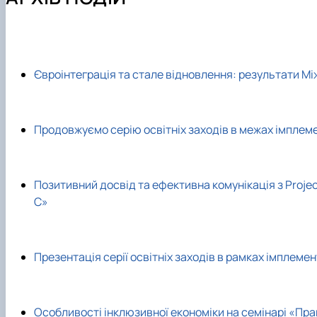
Склад кафедри
Навчально-наукова лабораторія інвестиційного проек
Робочі програми, силабуси, ЕНК
Програма подвійних дипломів (Поморська академія, м
Тематика бакалаврських та магістерських робіт
Архів подій
Відповідальні за інформаційне наповнення сторінки
Студентський науковий гурток «Менеджмент і сьогод
Навчально-методична робота
Програма подвійних дипломів (Університет Foggia, Італ
Практичне навчання
Здобутки кафедри
Аспірантура
English speaking MSc Program
Податкова знижка на навчання
Фотогалерея
Євроінтеграція та стале відновлення: результати Мі
Продовжуємо серію освітніх заходів в межах імплеме
Позитивний досвід та ефективна комунікація з Projec
С»
Презентація серії освітніх заходів в рамках імплеме
Особливості інклюзивної економіки на семінарі «Пра