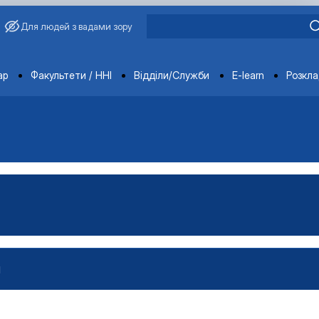
Для людей з вадами зору
ments
ар
Факультети / ННІ
Відділи/Служби
E-learn
Розкл
И
проектами»