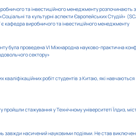
робничого та інвестиційного менеджменту розпочинають з уч
Соціальні та культурні аспекти Європейських Студій» (SC
ої є кафедра виробничого та інвестиційного менеджменту
ту була проведена VI Міжнародна науково-практична конфе
родовольчого сектору»
их кваліфікаційних робіт студентів з Китаю, які навчаютьс
 пройшли стажування у Технічному університеті Їлдиз, міс
нь завжди насичений науковими подіями. Не став виключенн