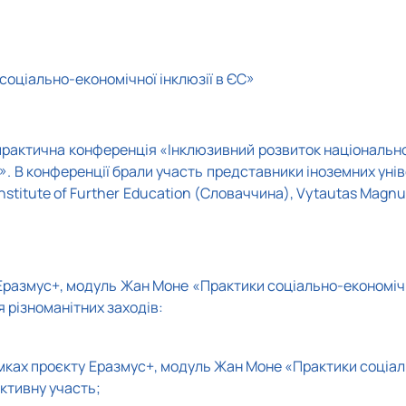
соціально-економічної інклюзії в ЄС»
практична конференція «Інклюзивний розвиток національно
С». В конференції брали участь представники іноземних уні
 Institute of Further Education (Словаччина), Vytautas Magn
Еразмус+, модуль Жан Моне «Практики соціально-економіч
 різноманітних заходів:
амках проєкту Еразмус+, модуль Жан Моне «Практики соціал
активну участь;