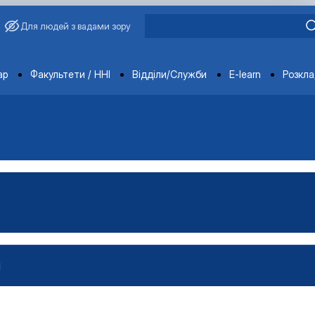
Для людей з вадами зору
ments
ар
Факультети / ННІ
Відділи/Служби
E-learn
Розкл
И
проектами»