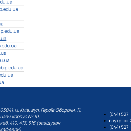
edu.ua
p.edu.ua
ua
p.edu.ua
.ua
.edu.ua
.ua
u.ua
bip.edu.ua
edu.ua
ua
03041, м. Київ, вул. Героїв Оборони, 11,
(044) 527-
навч.корпус № 10,
внутрішній
каб. 410, 413, 316 (завідувач
(044) 527
кафедри)