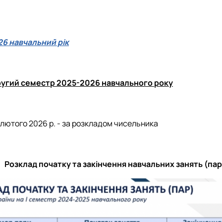
тування
.Слупськ, Польща)
Архів
Співпраця у навчальній, науковій, вироб
Архів подій
Напрями наукових досліджень аспіранті
ення»
ія)
Партнери
Консультаційні послуги, тренінги
Події
26 навчальний рік
Архів Подій
ругий семестр 2025-2026 навчального року
 лютого 2026 р. - за розкладом чисельника
Розклад початку та закінчення навчальних занять (пар