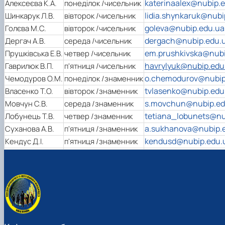
katerinaalex@nubip.
Алексеєва К.А.
понеділок /чисельник
lidia.shynkaruk@nubi
Шинкарук Л.В.
вівторок /чисельник
goleva@nubip.edu.ua
Голєва М.С.
вівторок /чисельник
dergach@nubip.edu.
Дергач А.В.
середа /чисельник
em.prushkivska@nubi
Прушківська Е.В.
четвер /чисельник
havrylyuk@nubip.edu
Гаврилюк В.П.
п'ятниця /чисельник
o.chemodurov@nubip
Чемодуров О.М.
понеділок /знаменник
tvlasenko@nubip.edu
Власенко Т.О.
вівторок /знаменник
s.movchun@nubip.ed
Мовчун С.В.
середа /знаменник
tetiana_lobunets@nu
Лобунець Т.В.
четвер /знаменник
a.sukhanova@nubip.
Суханова А.В.
п'ятниця /знаменник
kendusd@nubip.edu.
Кендус Д.І.
п'ятниця /знаменник