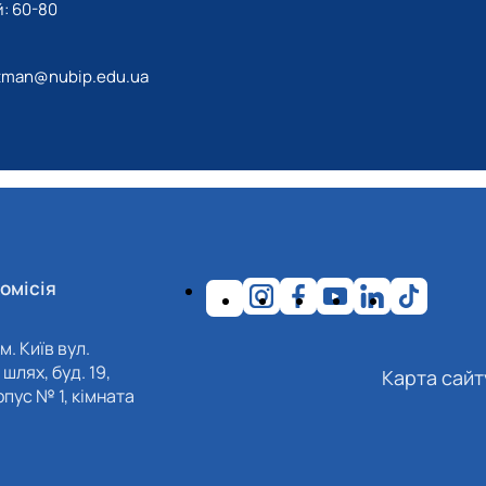
: 60-80
tman@nubip.edu.ua
омісія
м. Київ вул.
шлях, буд. 19,
Карта сайт
пус № 1, кімната