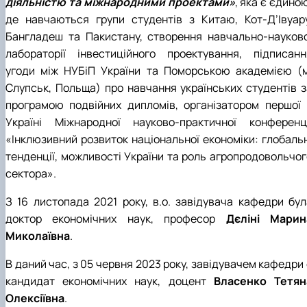
діяльністю та міжнародними проектами»
, яка є єдино
де навчаються групи студентів з Китаю, Кот-Д’Івуару
Бангладеш та Пакистану, створення навчально-науково
лабораторії інвестиційного проектування, підписанн
угоди між НУБіП України та Поморською академією
(
Слупськ, Польща) про навчання українських студентів з
програмою подвійних дипломів, організатором першої 
Україні Міжнародної науково-практичної конференці
«Інклюзивний розвиток національної економіки: глобальн
тенденції, можливості України та роль агропродовольчог
сектора».
З 16 листопада 2021 року, в.о. завідувача кафедри бул
доктор економічних наук, професор
Дєліні Марин
Миколаївна
.
В даний час, з 05 червня 2023 року, завідувачем кафедри
кандидат економічних наук, доцент
Власенко Тетян
Олексіївна
.