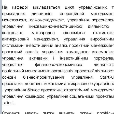
На кафедрі викладається цикл управлінських т
прикладних дисциплін: операційний менеджмент
менеджмент, самоменеджмент, управління персоналом
управління інноваційно-інвестиційною діяльністю 
контролінг, міжнародна економічна статистика
антикризовий менеджмент, управління виробничим
системами, інвестиційний аналіз, проектний менеджмент
проектний аналіз, управління командною взаємодією
управління активами і інвестиційним портфелем
управління фінансово-економічною діяльністю
соціальний менеджмент, організація проєктної діяльності
основи бізнес-проектування управління Start-u
проєктами, державні механізми антикризового управління
. управління бізнес проектами, стратегічний менеджмент
управління командою, управління соціальними проектам
та інші.
Студенти мають змогу вивчати окремі профільн