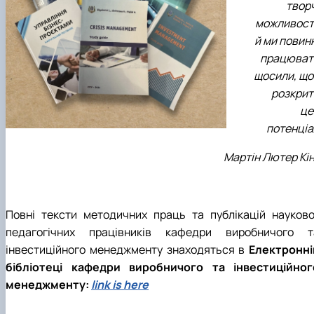
творч
можливості
й ми повин
працюват
щосили, що
розкрит
це
потенціа
Мартін Лютер Кін
Повні тексти методичних праць та публікацій науково
педагогічних працівників кафедри виробничого т
інвестиційного менеджменту знаходяться в
Електронні
бібліотеці кафедри виробничого та інвестиційног
менеджменту:
link is here