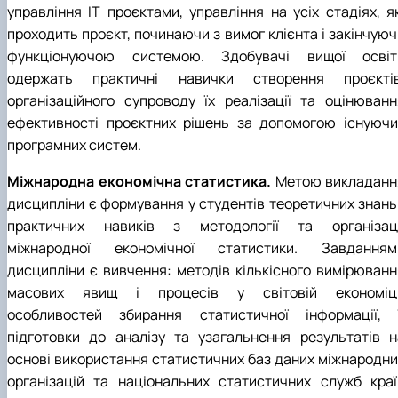
управління IT проєктами, управління на усіх стадіях, як
проходить проєкт, починаючи з вимог клієнта і закінчуюч
функціонуючою системою. Здобувачі вищої освіт
одержать практичні навички створення проєктів
організаційного супроводу їх реалізації та оцінюванн
ефективності проєктних рішень за допомогою існуючи
програмних систем.
Міжнародна економічна статистика.
Метою викладанн
дисципліни є формування у студентів теоретичних знань 
практичних навиків з методології та організаці
міжнародної економічної статистики. Завданням
дисципліни є вивчення: методів кількісного вимірюванн
масових явищ і процесів у світовій економіці
особливостей збирання статистичної інформації, ї
підготовки до аналізу та узагальнення результатів н
основі використання статистичних баз даних міжнародни
організацій та національних статистичних служб краї