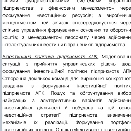
іншими фундаментальними системами управлінн
підприємства: з фінансовим менеджментом чере
формування інвестиційних ресурсів; з виробничи
менеджментом цей зв’язок опосередковується чере
спільне управління формуванням основних та оборотни
коштів; з менеджментом персоналу через здійсненн
інтелектуальних інвестицій в працівників підприємства.
Інвестиційна політика підприємств АПК.
Моделюванн
ситуації з прийняття управлінських рішень щод
формування інвестиційної політики підприємств АПК
Створення декількох команд для вирішення конкретног
завдання з формування інвестиційної політик
підприємств АПК. Пошук та обґрунтування вибор
найкращих з альтернативних варіантів здійсненн
інвестиційної діяльності й побудова на цій основ
інвестиційної стратегії підприємств, визначенн
механізмів їх реалізації. Формування портфел
інвестиційних проєктів. Оцінка ефективності інвестиційн