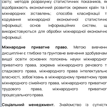
світу; методів розрахунку статистичних показників, як
відображають економічний розвиток окремих країн та ї
міжнародних зіставлень; способів класифікації т
кодування міжнародної економічної статистично
інформації; основ інформаційних систем, щ
використовуються для обробки міжнародної економічно
інформації.
Міжнародне приватне право.
Метою вивченн
дисципліни є глибоке та ґрунтовне вивчення здобувачам
вищої освіти основних положень науки міжнародног
приватного права, зокрема міжнародного речового т
спадкового права, міжнародного права інтелектуально
власності, зобов’язань в міжнародному приватному праві
міжнародного сімейного права, міжнародного приватног
трудового права, міжнародного приватног
процесуального права.
Соціальний менеджмент.
Знайомство із сутніст