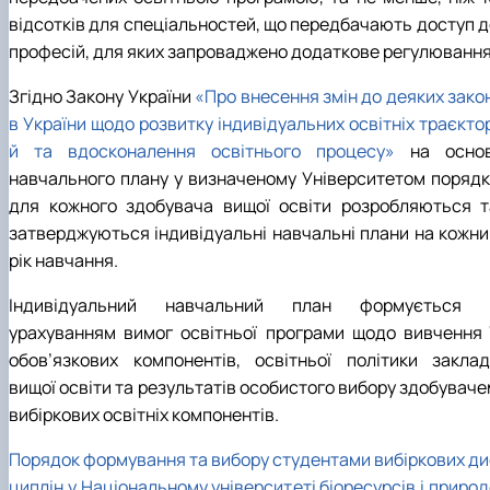
відсотків для спеціальностей, що передбачають доступ д
професій, для яких запроваджено додаткове регулювання
Згідно Закону України
«Про внесення змін до деяких зако
в України щодо розвитку індивідуальних освітніх траєкто
й та вдосконалення освітнього процесу»
на основ
навчального плану у визначеному Університетом порядк
для кожного здобувача вищої освіти розробляються т
затверджуються індивідуальні навчальні плани на кожни
рік навчання.
Індивідуальний навчальний план формується 
урахуванням вимог освітньої програми щодо вивчення ї
обов’язкових компонентів, освітньої політики заклад
вищої освіти та результатів особистого вибору здобуваче
вибіркових освітніх компонентів.
Порядок формування та вибору студентами вибіркових ди
циплін у Національному університеті біоресурсів і приро