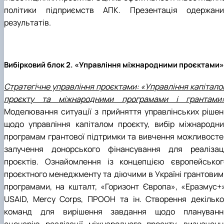
політики підприємств АПК. Презентація одержани
результатів.
Вибірковий блок 2. «Управління міжнародними проєктами»
Стратегічне управління проєктами: «Управління капітало
проєкту та міжнародними програмами і грантами»
Моделювання ситуації з прийняття управлінських рішен
щодо управління капіталом проєкту, вибір міжнародни
програмам грантової підтримки та вивчення можливосте
залучення донорського фінансування для реалізаці
проєктів. Ознайомлення із концепцією європейськог
проєктного менеджменту та діючими в Україні грантовим
програмами, на кшталт, «Горизонт Європа», «Еразмус+»
USAID, Mercy Corps, ПРООН та ін. Створення декілько
команд для вирішення завдання щодо плануванн