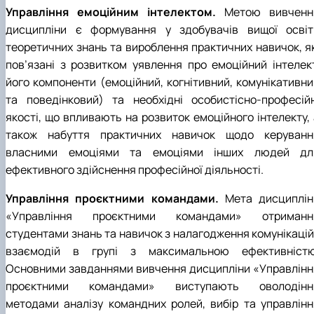
Управління емоційним інтелектом.
Метою вивченн
дисципліни є формування у здобувачів вищої освіт
теоретичних знань та вироблення практичних навичок, як
пов’язані з розвитком уявлення про емоційний інтелект
його компоненти (емоційний, когнітивний, комунікативни
та поведінковий) та необхідні особистісно-професійн
якості, що впливають на розвиток емоційного інтелекту, 
також набуття практичних навичок щодо керуванн
власними емоціями та емоціями інших людей дл
ефективного здійснення професійної діяльності.
Управління проєктними командами.
Мета дисциплін
«Управління проєктними командами» отриманн
студентами знань та навичок з налагодження комунікацій 
взаємодій в групі з максимальною ефективністю
Основними завданнями вивчення дисципліни «Управлінн
проєктними командами» виступають оволодінн
методами аналізу командних ролей, вибір та управлінн