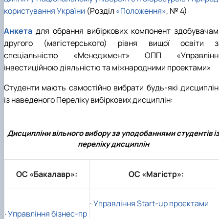
користування України
(Розділ
«Положення»
, № 4)
Анкета
для обрання вибіркових компонент здобувачам
другого (магістерського) рівня вищої освіти з
спеціальністю «Менеджмент» ОПП «Управлінн
інвестиційною діяльністю та міжнародними проектами»
Студенти мають самостійно вибрати будь-які дисциплін
із наведеного Переліку вибіркових дисциплін:
Дисципліни вільного вибору за уподобаннями студентів і
переліку дисциплін
ОС «Бакалавр»:
ОС «Магістр»:
·
Управління Start-up проєктами
Управління бізнес-пр
·