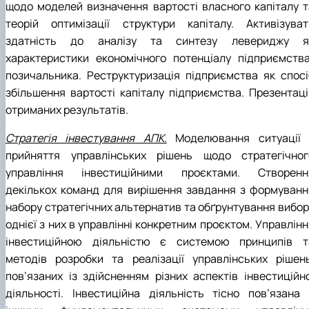
щодо моделей визначення вартості власного капіталу т
теорій оптимізації структури капіталу. Активізуват
здатність до аналізу та синтезу левериджу я
характеристики економічного потенціалу підприємства
позичальника. Реструктуризація підприємства як спосі
збільшення вартості капіталу підприємства. Презентаці
отриманих результатів.
Стратегія інвестування АПК.
Моделювання ситуації 
прийняття управлінських рішень щодо стратегічног
управління інвестиційними проєктами. Створенн
декількох команд для вирішення завдання з формуванн
набору стратегічних альтернатив та обґрунтування вибор
однієї з них в управлінні конкретним проєктом. Управлін
інвестиційною діяльністю є системою принципів т
методів розробки та реалізації управлінських рішень
пов’язаних із здійсненням різних аспектів інвестиційно
діяльності. Інвестиційна діяльність тісно пов’язана 