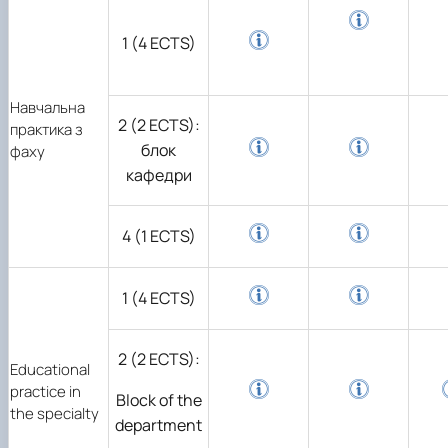
1 (4 ECTS)
Навчальна
2 (2 ECTS):
практика з
блок
фаху
кафедри
4 (1 ECTS)
1 (4 ECTS)
2 (2 ECTS):
Educational
practice in
Block of the
the specialty
department