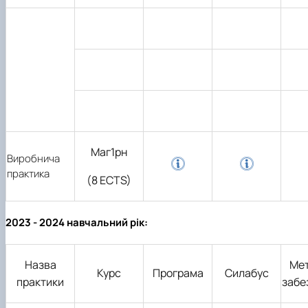
Маг1рн
Виробнича
практика
(8 ECTS)
2023 - 2024 навчальний рік:
Назва
Ме
Курс
Програма
Силабус
практики
забе