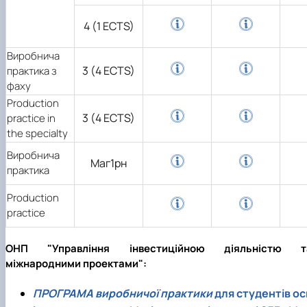
4 (1 ECTS)
Виробнича
3 (4 ECTS)
практика з
фаху
Production
3 (4 ECTS)
practice in
the specialty
Виробнича
Маг1рн
практика
Production
practice
ОНП "Управління інвестиційною діяльністю т
міжнародними проектами":
ПРОГРАМА виробничої практики
для студентів ос