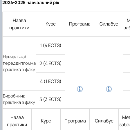
2024-2025 навчальний рік
Назва
М
Курс
Програма
Силабус
практики
за
1 (4 ECTS)
Навчальна/
переддипломна
2 (4 ECTS)
практика з фаху
4 (1 ECTS)
Виробнича
3 (3 ECTS)
практика з фаху
Назва
Ме
Курс
Програма
Силабус
практики
забе