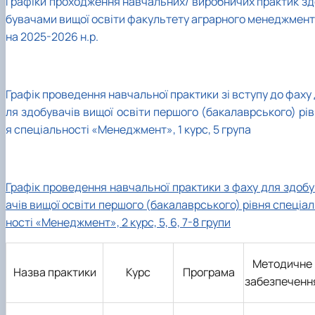
Графік
и
проходження навчальн
их/ виробничих
практик зд
бувачами вищої освіти факультету аграрного менеджмент
на
2025-2026 н.р.
Графік проведення навчальної практики зі вступу до фаху
ля здобувачів вищої освіти першого (бакалаврського) рів
я спеціальності «Менеджмент», 1 курс, 5 група
Графік проведення навчальної практики з фаху для здобу
ачів вищої освіти першого (бакалаврського) рівня спеціа
ності «Менеджмент», 2 курс, 5, 6, 7-8 групи
Методичне
Назва практики
Курс
Програма
забезпеченн