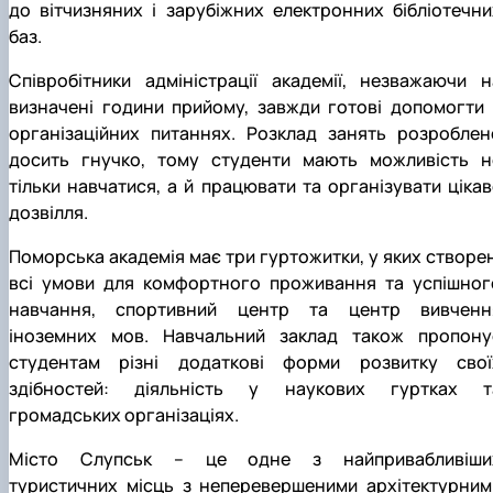
до вітчизняних і зарубіжних електронних бібліотечни
баз.
Співробітники адміністрації академії, незважаючи н
визначені години прийому, завжди готові допомогти 
організаційних питаннях. Розклад занять розроблен
досить гнучко, тому студенти мають можливість н
тільки навчатися, а й працювати та організувати цікав
дозвілля.
Поморська академія має три гуртожитки, у яких створен
всі умови для комфортного проживання та успішног
навчання, спортивний центр та центр вивченн
іноземних мов. Навчальний заклад також пропону
студентам різні додаткові форми розвитку свої
здібностей: діяльність у наукових гуртках т
громадських організаціях.
Місто Слупськ – це одне з найпривабливіши
туристичних місць з неперевершеними архітектурним