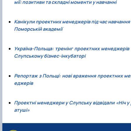
мії: позитиви та складні моменти у навчанні
Канікули проектних менеджерів під час навчання 
Поморській академії
Україна-Польща: тренінг проектних менеджерів 
Слупському бізнес-інкубаторі
Репортаж з Польщі: нові враження проектних ме
еджерів
Проектні менеджери у Слупську відвідали «Ніч у 
атуші»