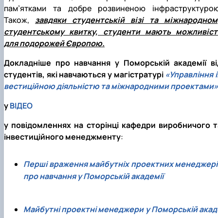
пам’ятками та добре розвиненою інфраструктурою
Також,
завдяки студентській візі та міжнародном
студентському квитку, студенти мають можливіст
для подорожей Європою.
Докладніше про навчання у Поморській академії ві
студентів, які навчаються у магістратурі
«Управління і
вестиційною діяльністю та міжнародними проектами»
у
ВІДЕО
у повідомленнях на сторінці кафедри виробничого т
інвестиційного менеджменту
:
Перші враження майбутніх проектних менеджері
про навчання у Поморській академії
Майбутні проектні менеджери у Поморській акад