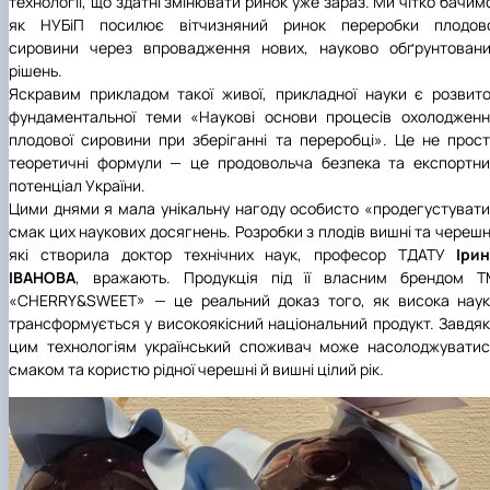
технології, що здатні змінювати ринок уже зараз. Ми чітко бачим
як НУБіП посилює вітчизняний ринок переробки плодово
сировини через впровадження нових, науково обґрунтовани
рішень.
Яскравим прикладом такої живої, прикладної науки є розвит
фундаментальної теми «Наукові основи процесів охолоджен
плодової сировини при зберіганні та переробці». Це не прос
теоретичні формули — це продовольча безпека та експортн
потенціал України.
Цими днями я мала унікальну нагоду особисто «продегустуват
смак цих наукових досягнень. Розробки з плодів вишні та черешн
які створила доктор технічних наук, професор ТДАТУ
Іри
ІВАНОВА
, вражають. Продукція під її власним брендом Т
«CHERRY&SWEET» — це реальний доказ того, як висока наук
трансформується у високоякісний національний продукт. Завдя
цим технологіям український споживач може насолоджувати
смаком та користю рідної черешні й вишні цілий рік.