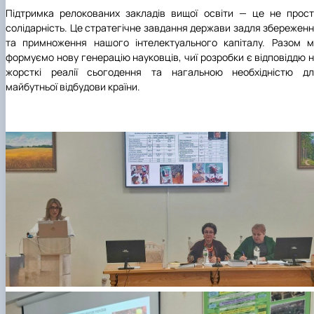
Підтримка релокованих закладів вищої освіти — це не прос
солідарність. Це стратегічне завдання держави задля збережен
та примноження нашого інтелектуального капіталу. Разом 
формуємо нову генерацію науковців, чиї розробки є відповіддю 
жорсткі реалії сьогодення та нагальною необхідністю дл
майбутньої відбудови країни.