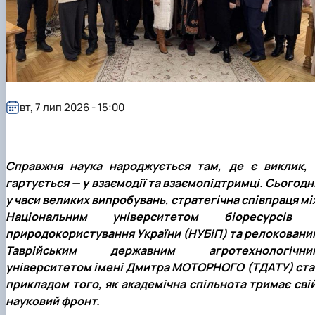
Матеріально-технічна база
Бази практичного навчання здобувачів
Інформація про акредитацію
вт, 7 лип 2026 - 15:00
Справжня наука народжується там, де є виклик, 
гартується — у взаємодії та взаємопідтримці. Сьогодні
у часи великих випробувань, стратегічна співпраця мі
Національним університетом біоресурсів 
природокористування України (НУБіП) та релоковани
Таврійським державним агротехнологічни
університетом імені Дмитра МОТОРНОГО (ТДАТУ) ста
прикладом того, як академічна спільнота тримає свій
науковий фронт.