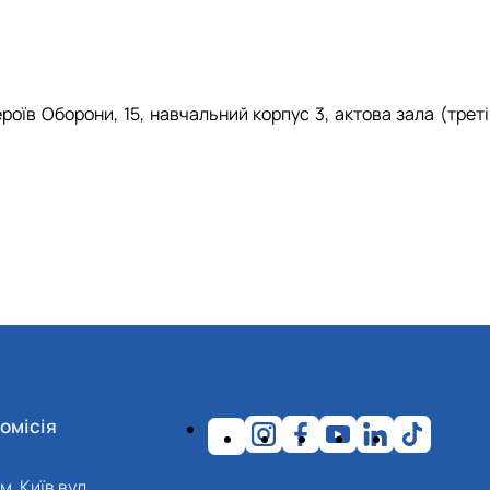
ероїв Оборони, 15, навчальний корпус 3, актова зала (трет
омісія
м. Київ вул.