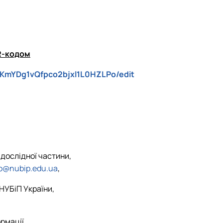
R-кодом
tKmYDg1vQfpco2bjxl1L0HZLPo/edit
-дослідної частини,
o@nubip.edu.ua
,
НУБіП України,
ормації,