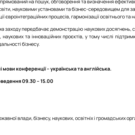
прямований на пошук, обговорення та визначення ефективн
світи, науковими установами та бізнес-середовищем для з
ції євроінтеграційних процесів, гармонізації освітнього та
а заходу передбачає демонстрацію наукових досягнень, сес
х, наукових та інноваційних проєктів, у тому числі підтрим
дальності бізнесу.
і мови конференції – українська та англійська.
ведення 09.30 – 15.00
авної влади, бізнесу, наукових, освітніх і громадських орга