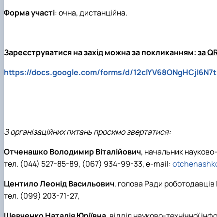
Форма участі
: очна, дистанційна.
Зареєструватися на захід можна за покликанням:
за Q
https://docs.google.com/forms/d/12cIYV68ONgHCjI6N7
З організаційних питань просимо звертатися:
Отченашко Володимир Віталійович
, начальник науково
тел. (044) 527-85-89, (067) 934-99-33, e-mail:
otchenashk
Центило Леонід Васильович
, голова Ради роботодавців 
тел. (099) 203-71-27,
Шевченко Наталія Юріївна
, відділ науково-технічної інф