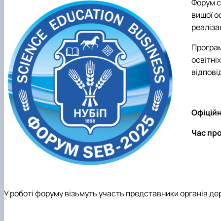
Форум с
вищої о
реаліза
Програм
освітні
відпові
Офіційн
Час про
У роботі форуму візьмуть участь представники органів держ