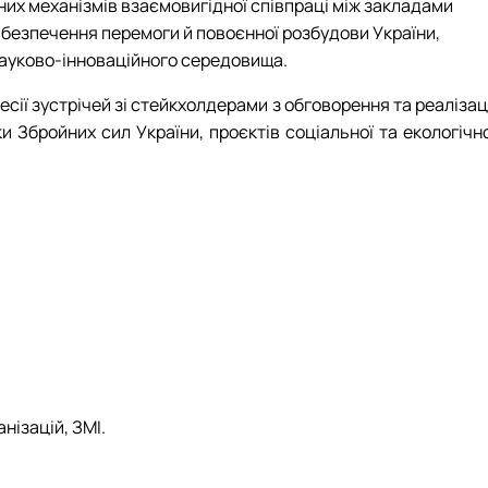
их механізмів взаємовигідної співпраці між закладами
абезпечення перемоги й повоєнної розбудови України,
 науково-інноваційного середовища.
ії зустрічей зі стейкхолдерами з обговорення та реалізац
ки Збройних сил України, проєктів соціальної та екологічн
нізацій, ЗМІ.