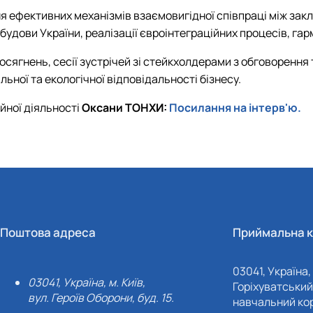
я ефективних механізмів взаємовигідної співпраці між закл
дови України, реалізації євроінтеграційних процесів, гар
гнень, сесії зустрічей зі стейкхолдерами з обговорення та 
льної та екологічної відповідальності бізнесу.
йної діяльності
Оксани ТОНХИ:
Посилання на інтерв'ю.
Поштова адреса
Приймальна к
03041, Україна, 
03041, Україна, м. Київ,
Горіхуватський 
вул. Героїв Оборони, буд. 15.
навчальний кор