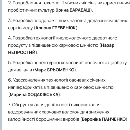
Розроблення технології м’ясних чіпсів з використанням
пробіотичних культур (
Ірина БАРАБАШ
).
Розробка плодово-ягідних напоїв з додаванням різних
сортів меду (
Альона ГРЕБЕНЮК
).
Розробка технології кисломолочного десертного
продукту з підвищеною харчовою цінністю (
Назар
НЕПРОСТИЙ
).
Розробка рецептурної композиції молочного щербету
для веганів (
Марк ЄРЬОМЕНКО
).
Удосконалення технології овочевих січених
напівфабрикатів з підвищеною харчовою цінністю
(
Марина ХОДАКІВСЬКА
).
Обгрунтування доцільності використання
водорозчинних харчових волокон для зниження
калорійності борошняних виробів (
Вероніка ПАНЧЕНКО
).