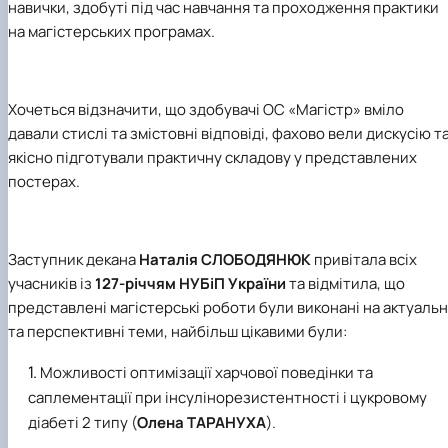
навички, здобуті під час навчання та проходження практики
на магістерських програмах.
Хочеться відзначити, що здобувачі ОС «Магістр» вміло
давали стислі та змістовні відповіді, фахово вели дискусію т
якісно підготували практичну складову у представлених
постерах.
Заступник декана
Наталія СЛОБОДЯНЮК
привітала всіх
учасників із
127-річчям НУБіП України
та відмітила, що
представлені магістерські роботи були виконані на актуальн
та перспективні теми, найбільш цікавими були:
Можливості оптимізації харчової поведінки та
саплементації при інсулінорезистентності і цукровому
діабеті 2 типу (
Олена ТАРАНУХА
).