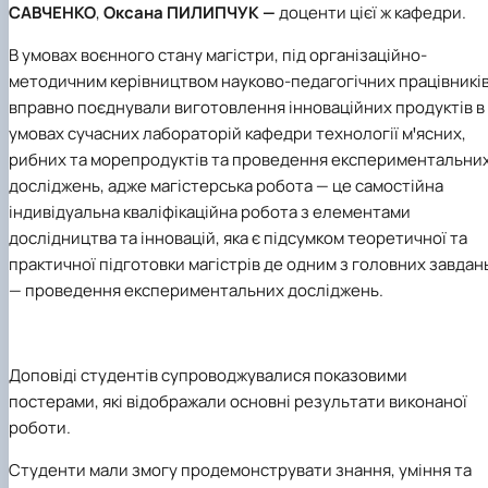
САВЧЕНКО
,
Оксана ПИЛИПЧУК —
доценти цієї ж кафедри.
В умовах воєнного стану магістри, під організаційно-
методичним керівництвом науково-педагогічних працівників
вправно поєднували виготовлення інноваційних продуктів в
умовах сучасних лабораторій кафедри технології мꞌясних,
рибних та морепродуктів та проведення експериментальни
досліджень, адже магістерська робота — це самостійна
індивідуальна кваліфікаційна робота з елементами
дослідництва та інновацій, яка є підсумком теоретичної та
практичної підготовки магістрів де одним з головних завдан
— проведення експериментальних досліджень.
Доповіді студентів супроводжувалися показовими
постерами, які відображали основні результати виконаної
роботи.
Студенти мали змогу продемонструвати знання, уміння та