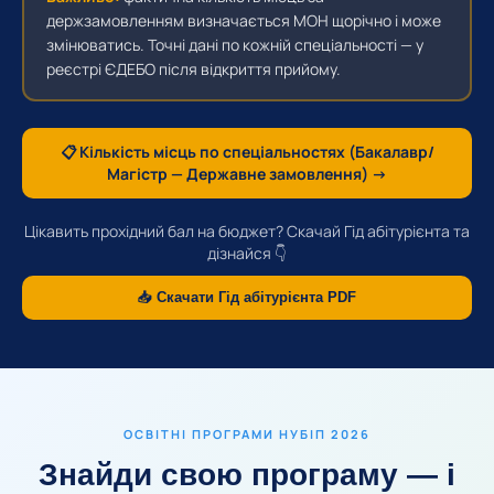
держзамовленням визначається МОН щорічно і може
змінюватись. Точні дані по кожній спеціальності — у
реєстрі ЄДЕБО після відкриття прийому.
📋 Кількість місць по спеціальностях (Бакалавр/
Магістр — Державне замовлення) →
Цікавить прохідний бал на бюджет? Скачай Гід абітурієнта та
дізнайся 👇
📥 Скачати Гід абітурієнта PDF
ОСВІТНІ ПРОГРАМИ НУБІП 2026
Знайди свою програму — і