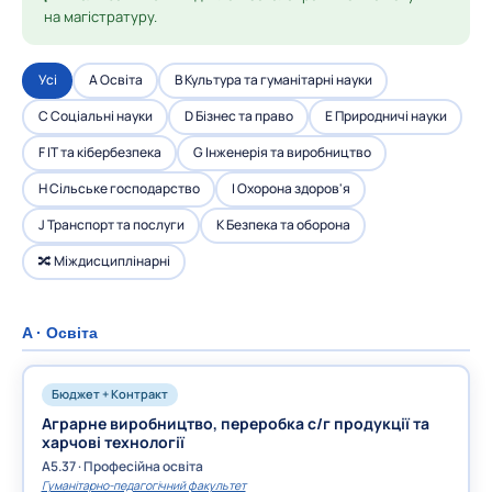
на магістратуру.
Усі
A Освіта
B Культура та гуманітарні науки
C Соціальні науки
D Бізнес та право
E Природничі науки
F IT та кібербезпека
G Інженерія та виробництво
H Сільське господарство
I Охорона здоров'я
J Транспорт та послуги
K Безпека та оборона
🔀 Міждисциплінарні
A · Освіта
Бюджет + Контракт
Аграрне виробництво, переробка с/г продукції та
харчові технології
A5.37 · Професійна освіта
Гуманітарно-педагогічний факультет