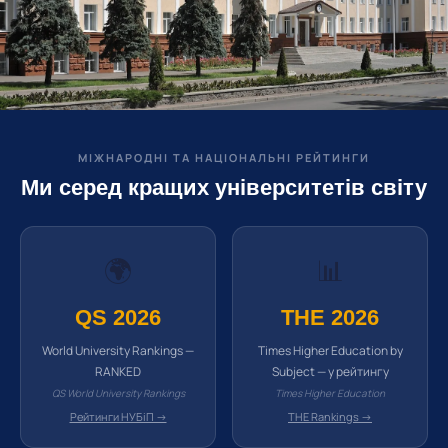
МІЖНАРОДНІ ТА НАЦІОНАЛЬНІ РЕЙТИНГИ
Ми серед кращих університетів світу
🌍
📊
QS 2026
THE 2026
World University Rankings —
Times Higher Education by
RANKED
Subject — у рейтингу
QS World University Rankings
Times Higher Education
Рейтинги НУБіП →
THE Rankings →