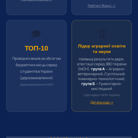
Рейтинг Фокус →
🎓
🏆
Лідер аграрної освіти
ТОП-10
та науки
Провідних вишів за обсягом
Найвищі результати держ.
атестації серед ЗВО України
бюджетних місць серед
(МОН):
група А
— Аграрно-
студентів в Україні
ветеринарний, Суспільний,
(держзамовлення)
Інженерно-технологічний;
група Б
— Гуманітарно-
Держзамовлення МОН
мистецький
Сертифікат МОН України
Детальніше →