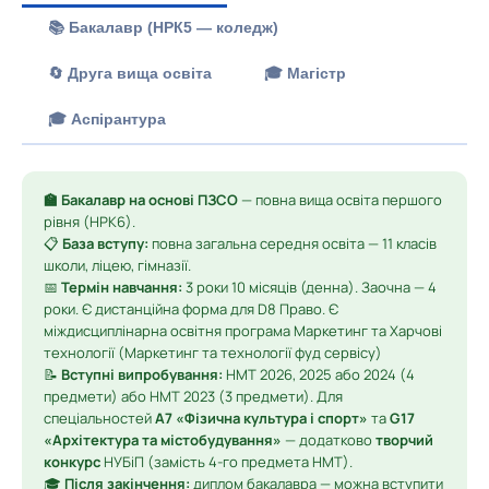
📚 Бакалавр (НРК5 — коледж)
🔄 Друга вища освіта
🎓 Магістр
🎓 Аспірантура
🏫 Бакалавр на основі ПЗСО
— повна вища освіта першого
рівня (НРК6).
📋
База вступу:
повна загальна середня освіта — 11 класів
школи, ліцею, гімназії.
📅
Термін навчання:
3 роки 10 місяців (денна). Заочна — 4
роки. Є дистанційна форма для D8 Право. Є
міждисциплінарна освітня програма Маркетинг та Харчові
технології (Маркетинг та технології фуд сервісу)
📝
Вступні випробування:
НМТ 2026, 2025 або 2024 (4
предмети) або НМТ 2023 (3 предмети). Для
спеціальностей
A7 «Фізична культура і спорт»
та
G17
«Архітектура та містобудування»
— додатково
творчий
конкурс
НУБіП (замість 4-го предмета НМТ).
🎓
Після закінчення:
диплом бакалавра — можна вступити