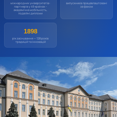
міжнародних університетів-
випускників працевлаштовані
партнерів у 49 країнах -
за фахом
академічна мобільність,
подвійні дипломи
1898
рік заснування — 128 років
традицій та інновацій