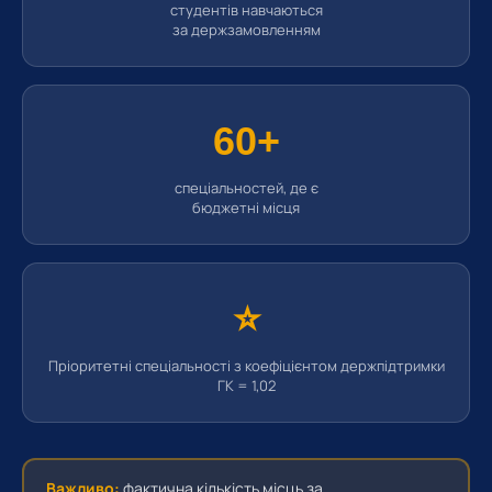
студентів навчаються
за держзамовленням
60+
спеціальностей, де є
бюджетні місця
⭐
Пріоритетні спеціальності з коефіцієнтом держпідтримки
ГК = 1,02
Важливо:
фактична кількість місць за