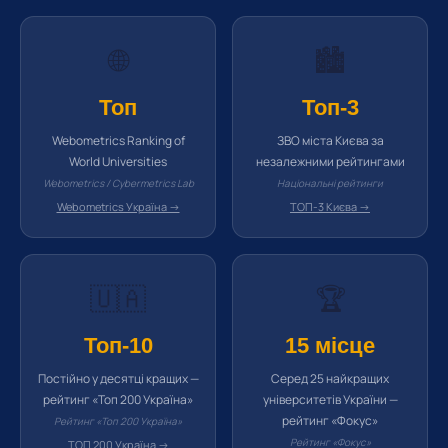
🌐
🏙️
Топ
Топ-3
Webometrics Ranking of
ЗВО міста Києва за
World Universities
незалежними рейтингами
Webometrics / Cybermetrics Lab
Національні рейтинги
Webometrics Україна →
ТОП-3 Києва →
🇺🇦
🏆
Топ-10
15 місце
Постійно у десятці кращих —
Серед 25 найкращих
рейтинг «Топ 200 Україна»
університетів України —
рейтинг «Фокус»
Рейтинг «Топ 200 Україна»
Рейтинг «Фокус»
ТОП 200 Україна →